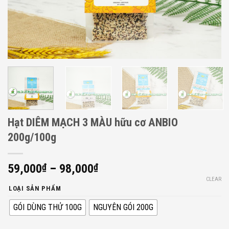
Hạt DIÊM MẠCH 3 MÀU hữu cơ ANBIO
200g/100g
59,000
₫
–
98,000
₫
CLEAR
LOẠI SẢN PHẨM
GÓI DÙNG THỬ 100G
NGUYÊN GÓI 200G