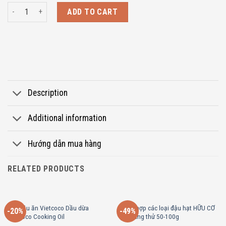
Hạt DIÊM MẠCH 3 MÀU hữu cơ ANBIO 200g/100g quantity
ADD TO CART
Description
Additional information
Hướng dẫn mua hàng
RELATED PRODUCTS
2 lít dầu ăn Vietcoco Dầu dừa
Tổng hợp các loại đậu hạt HỮU CƠ
-20%
-49%
Vietcoco Cooking Oil
gói dùng thử 50-100g