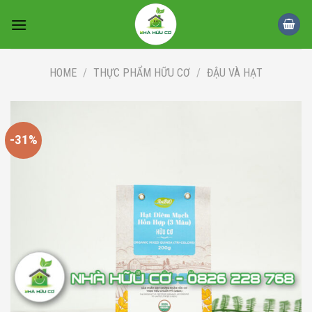
Skip
to
content
HOME
/
THỰC PHẨM HỮU CƠ
/
ĐẬU VÀ HẠT
-31%