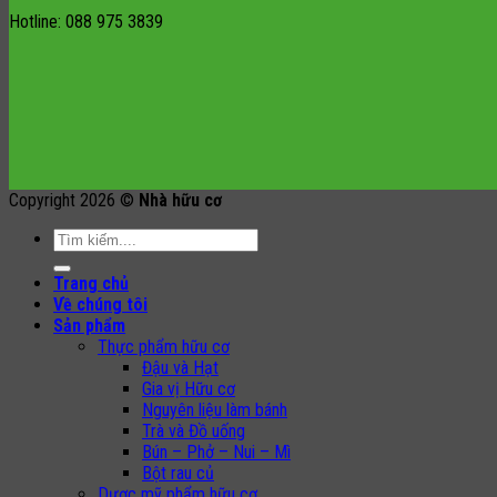
Hotline: 088 975 3839
Copyright 2026 ©
Nhà hữu cơ
Search
for:
Trang chủ
Về chúng tôi
Sản phẩm
Thực phẩm hữu cơ
Đậu và Hạt
Gia vị Hữu cơ
Nguyên liệu làm bánh
Trà và Đồ uống
Bún – Phở – Nui – Mì
Bột rau củ
Dược mỹ phẩm hữu cơ