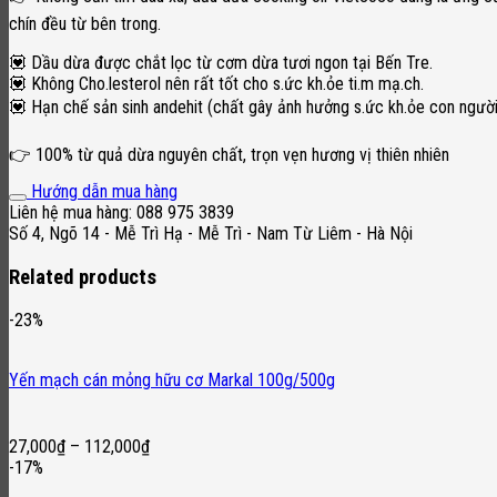
chín đều từ bên trong.
💟 Dầu dừa được chắt lọc từ cơm dừa tươi ngon tại Bến Tre.
💟 Không Cho.lesterol nên rất tốt cho s.ức kh.ỏe ti.m mạ.ch.
💟 Hạn chế sản sinh andehit (chất gây ảnh hưởng s.ức kh.ỏe con người)
👉 100% từ quả dừa nguyên chất, trọn vẹn hương vị thiên nhiên
Hướng dẫn mua hàng
Liên hệ mua hàng: 088 975 3839
Số 4, Ngõ 14 - Mễ Trì Hạ - Mễ Trì - Nam Từ Liêm - Hà Nội
Related products
-23%
Yến mạch cán mỏng hữu cơ Markal 100g/500g
27,000
₫
–
112,000
₫
-17%