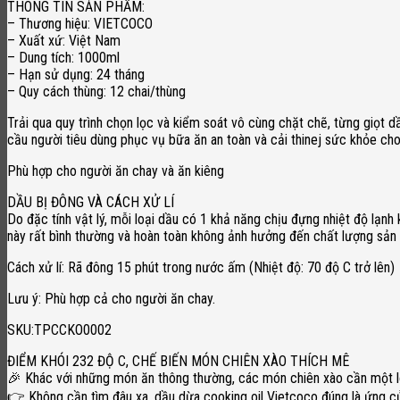
THÔNG TIN SẢN PHẨM:
– Thương hiệu: VIETCOCO
– Xuất xứ: Việt Nam
– Dung tích: 1000ml
– Hạn sử dụng: 24 tháng
– Quy cách thùng: 12 chai/thùng
Trải qua quy trình chọn lọc và kiểm soát vô cùng chặt chẽ, từng giọ
cầu người tiêu dùng phục vụ bữa ăn an toàn và cải thinej sức khỏe cho 
Phù hợp cho người ăn chay và ăn kiêng
DẦU BỊ ĐÔNG VÀ CÁCH XỬ LÍ
Do đặc tính vật lý, mỗi loại dầu có 1 khả năng chịu đựng nhiệt độ lạnh
này rất bình thường và hoàn toàn không ảnh hưởng đến chất lượng sản
Cách xử lí: Rã đông 15 phút trong nước ấm (Nhiệt độ: 70 độ C trở lên)
Lưu ý: Phù hợp cả cho người ăn chay.
SKU:TPCCKO0002
ĐIỂM KHÓI 232 ĐỘ C, CHẾ BIẾN MÓN CHIÊN XÀO THÍCH MÊ
️🎉 Khác với những món ăn thông thường, các món chiên xào cần một l
👉 Không cần tìm đâu xa, dầu dừa cooking oil Vietcoco đúng là ứng cử 