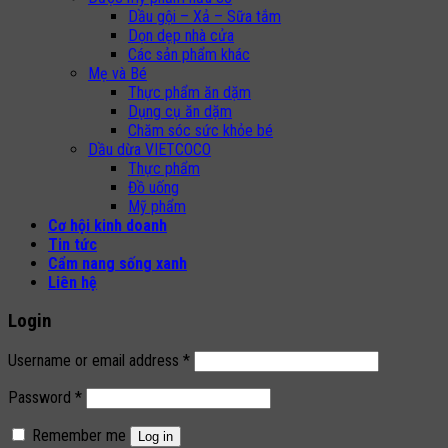
Dầu gội – Xả – Sữa tắm
Dọn dẹp nhà cửa
Các sản phẩm khác
Mẹ và Bé
Thực phẩm ăn dặm
Dụng cụ ăn dặm
Chăm sóc sức khỏe bé
Dầu dừa VIETCOCO
Thực phẩm
Đồ uống
Mỹ phẩm
Cơ hội kinh doanh
Tin tức
Cẩm nang sống xanh
Liên hệ
Login
Username or email address
*
Password
*
Remember me
Log in