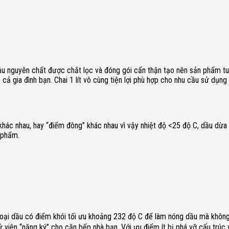
t dầu nguyên chất được chắt lọc và đóng gói cẩn thận tạo nên sản phẩm
cả gia đình bạn. Chai 1 lít vô cùng tiện lợi phù hợp cho nhu cầu sử dụng
 khác nhau, hay “điểm đông” khác nhau vì vậy nhiệt độ <25 độ C, dầu dừa
 phẩm.
oại dầu có điểm khói tối ưu khoảng 232 độ C để làm nóng dầu mà không
viên “nặng ký” cho căn bếp nhà bạn. Với ưu điểm ít bị phá vỡ cấu trúc 