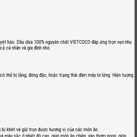
 tuyệt hảo. Dầu dừa 100% nguyên chất VIETCOCO đáp ứng trọn vẹn nhu
 cả cá nhân và gia đình nhỏ
 có thể bị lắng, đông đặc, hoặc trạng thái đám mây lơ lửng. Hiện tượng
 bị khét và giữ trọn được hương vị của các món ăn.
và màu sắc ở nhiệt độ cao, giúp món ăn chiên, xào thơm ngon, giòn,