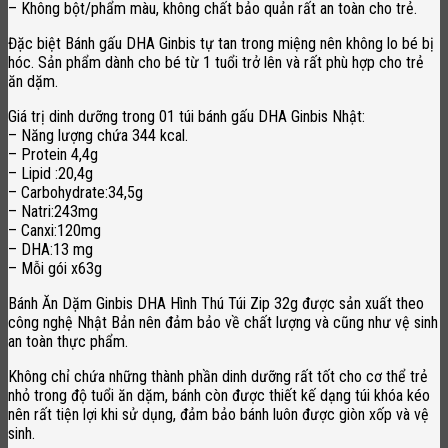
– Không bột/phẩm màu, không chất bảo quản rất an toàn cho trẻ.
Đặc biệt Bánh gấu DHA Ginbis tự tan trong miệng nên không lo bé bị
hóc. Sản phẩm dành cho bé từ 1 tuổi trở lên và rất phù hợp cho trẻ
ăn dặm.
Giá trị dinh dưỡng trong 01 túi bánh gấu DHA Ginbis Nhật:
– Năng lượng chứa 344 kcal.
– Protein 4,4g
– Lipid :20,4g
– Carbohydrate:34,5g
– Natri:243mg
– Canxi:120mg
– DHA:13 mg
– Mỗi gói x63g
Bánh Ăn Dặm Ginbis DHA Hình Thú Túi Zip 32g được sản xuất theo
công nghệ Nhật Bản nên đảm bảo về chất lượng và cũng như vệ sinh
an toàn thực phẩm.
Không chỉ chứa những thành phần dinh dưỡng rất tốt cho cơ thể trẻ
nhỏ trong độ tuổi ăn dặm, bánh còn được thiết kế dạng túi khóa kéo
nên rất tiện lợi khi sử dụng, đảm bảo bánh luôn được giòn xốp và vệ
sinh.