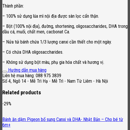
Thành phần:
– 100% sử dụng lúa mì nội địa được sàn lọc cẩn thận.
– Bột (100% nội địa), đường, shortening, oligosaccharides, DHA trong
dầu cá, muối, chất men, cacbonat Ca.
– Nửa túi bánh chứa 1/3 lượng canxi cần thiết cho một ngày.
– Có chứa DHA oligosaccharides.
– Không sử dụng bột màu, phụ gia hóa chất và hương vị.
Hướng dẫn mua hàng
Liên hệ mua hàng: 088 975 3839
Số 4, Ngõ 14 - Mễ Trì Hạ - Mễ Trì - Nam Từ Liêm - Hà Nội
Related products
-29%
Bánh ăn dặm Pigeon bổ sung Canxi và DHA- Nhật Bản – Cho bé từ
6m+