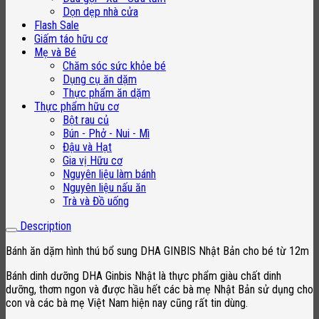
12m
Dọn dẹp nhà cửa
quantity
Flash Sale
Giấm táo hữu cơ
Mẹ và Bé
Chăm sóc sức khỏe bé
Dụng cụ ăn dặm
Thực phẩm ăn dặm
Thực phẩm hữu cơ
Bột rau củ
Bún - Phở - Nui - Mì
Đậu và Hạt
Gia vị Hữu cơ
Nguyên liệu làm bánh
Nguyên liệu nấu ăn
Trà và Đồ uống
Description
Bánh ăn dặm hình thú bổ sung DHA GINBIS Nhật Bản cho bé từ 12m
Bánh dinh dưỡng DHA Ginbis Nhật là thực phẩm giàu chất dinh
dưỡng, thơm ngon và được hầu hết các bà mẹ Nhật Bản sử dụng cho
con và các bà mẹ Việt Nam hiện nay cũng rất tin dùng.