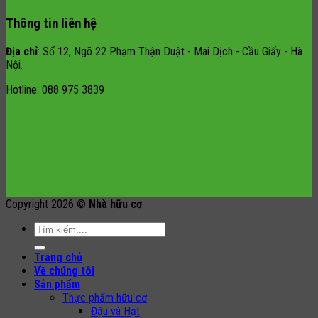
Thông tin liên hệ
Địa chỉ
: Số 12, Ngõ 22 Phạm Thận Duật - Mai Dịch - Cầu Giấy - Hà
Nội.
Hotline: 088 975 3839
Copyright 2026 ©
Nhà hữu cơ
Search
for:
Trang chủ
Về chúng tôi
Sản phẩm
Thực phẩm hữu cơ
Đậu và Hạt