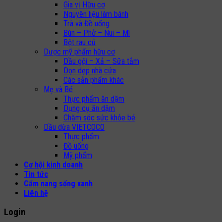
Gia vị Hữu cơ
Nguyên liệu làm bánh
Trà và Đồ uống
Bún – Phở – Nui – Mì
Bột rau củ
Dược mỹ phẩm hữu cơ
Dầu gội – Xả – Sữa tắm
Dọn dẹp nhà cửa
Các sản phẩm khác
Mẹ và Bé
Thực phẩm ăn dặm
Dụng cụ ăn dặm
Chăm sóc sức khỏe bé
Dầu dừa VIETCOCO
Thực phẩm
Đồ uống
Mỹ phẩm
Cơ hội kinh doanh
Tin tức
Cẩm nang sống xanh
Liên hệ
Login