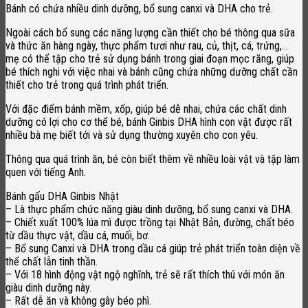
Bánh có chứa nhiều dinh dưỡng, bổ sung canxi và DHA cho trẻ.
Ngoài cách bổ sung các năng lượng cần thiết cho bé thông qua sữa
và thức ăn hàng ngày, thực phẩm tươi như rau, củ, thịt, cá, trứng,…
mẹ có thể tập cho trẻ sử dụng bánh trong giai đoạn mọc răng, giúp
bé thích nghi với việc nhai và bánh cũng chứa những dưỡng chất cần
thiết cho trẻ trong quá trình phát triển.
Với đặc điểm bánh mềm, xốp, giúp bé dễ nhai, chứa các chất dinh
dưỡng có lợi cho cơ thể bé, bánh Ginbis DHA hình con vật được rất
nhiều bà mẹ biết tới và sử dụng thường xuyên cho con yêu.
Thông qua quá trình ăn, bé còn biết thêm về nhiều loài vật và tập làm
quen với tiếng Anh.
Bánh gấu DHA Ginbis Nhật
– Là thực phẩm chức năng giàu dinh dưỡng, bổ sung canxi và DHA.
– Chiết xuất 100% lúa mì được trồng tại Nhật Bản, đường, chất béo
từ dầu thực vật, dầu cá, muối, bơ.
– Bổ sung Canxi và DHA trong dầu cá giúp trẻ phát triển toàn diện về
thể chất lẫn tinh thần.
– Với 18 hình động vật ngộ nghĩnh, trẻ sẽ rất thích thú với món ăn
giàu dinh dưỡng này.
– Rất dễ ăn và không gây béo phì.