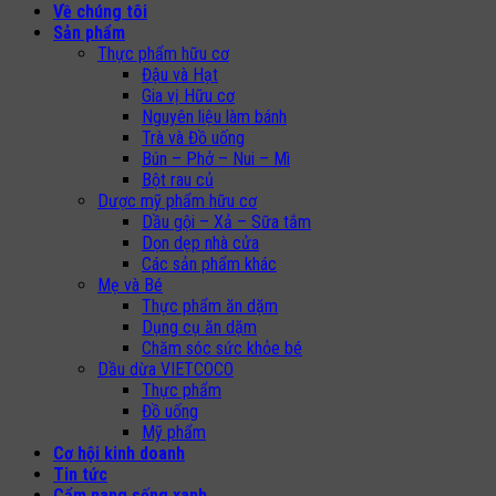
Về chúng tôi
Sản phẩm
Thực phẩm hữu cơ
Đậu và Hạt
Gia vị Hữu cơ
Nguyên liệu làm bánh
Trà và Đồ uống
Bún – Phở – Nui – Mì
Bột rau củ
Dược mỹ phẩm hữu cơ
Dầu gội – Xả – Sữa tắm
Dọn dẹp nhà cửa
Các sản phẩm khác
Mẹ và Bé
Thực phẩm ăn dặm
Dụng cụ ăn dặm
Chăm sóc sức khỏe bé
Dầu dừa VIETCOCO
Thực phẩm
Đồ uống
Mỹ phẩm
Cơ hội kinh doanh
Tin tức
Cẩm nang sống xanh