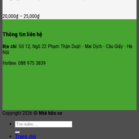
20,000
₫
–
25,000
₫
Thông tin liên hệ
Địa chỉ
: Số 12, Ngõ 22 Phạm Thận Duật - Mai Dịch - Cầu Giấy - Hà
Nội.
Hotline: 088 975 3839
Copyright 2026 ©
Nhà hữu cơ
Search
for:
Trang chủ