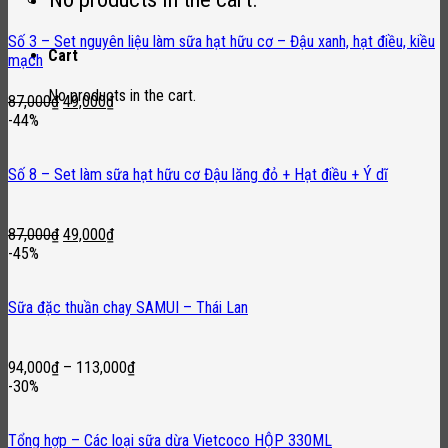
was:
is:
87,000₫.
59,000₫.
Số 3 – Set nguyên liệu làm sữa hạt hữu cơ – Đậu xanh, hạt điều, kiều
Cart
mạch
No products in the cart.
Original
Current
87,000
₫
49,000
₫
price
price
-44%
was:
is:
87,000₫.
49,000₫.
Số 8 – Set làm sữa hạt hữu cơ Đậu lăng đỏ + Hạt điều + Ý dĩ
Original
Current
87,000
₫
49,000
₫
price
price
-45%
was:
is:
87,000₫.
49,000₫.
Sữa đặc thuần chay SAMUI – Thái Lan
94,000
₫
–
113,000
₫
-30%
Tổng hợp – Các loại sữa dừa Vietcoco HỘP 330ML