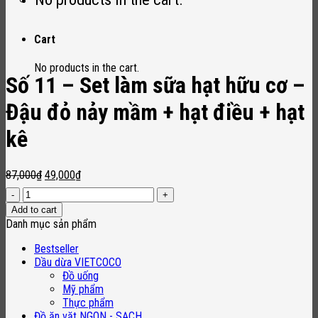
Cart
No products in the cart.
Số 11 – Set làm sữa hạt hữu cơ –
Đậu đỏ nảy mầm + hạt điều + hạt
kê
Original
Current
87,000
₫
49,000
₫
price
price
Số
was:
is:
11
Add to cart
87,000₫.
49,000₫.
-
Danh mục sản phẩm
Set
làm
Bestseller
sữa
Dầu dừa VIETCOCO
hạt
Đồ uống
hữu
Mỹ phẩm
cơ
Thực phẩm
-
Đồ ăn vặt NGON - SẠCH