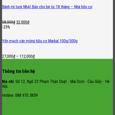
70,000₫.
50,000₫.
Bánh mì tươi Nhật Bản cho bé từ 18 tháng – Nhà hữu cơ
Original
Current
58,000
₫
32,000
₫
price
price
-23%
was:
is:
58,000₫.
32,000₫.
Yến mạch cán mỏng hữu cơ Markal 100g/500g
27,000
₫
–
112,000
₫
Thông tin liên hệ
Địa chỉ
: Số 12, Ngõ 22 Phạm Thận Duật - Mai Dịch - Cầu Giấy - Hà
Nội.
Hotline: 088 975 3839