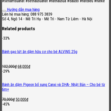
#setlamsuahat #setnausuahat #hatnausua #daudo #hatdieu #hatke
Hướng dẫn mua hàng
Liên hệ mua hàng: 088 975 3839
Số 4, Ngõ 14 - Mễ Trì Hạ - Mễ Trì - Nam Từ Liêm - Hà Nội
Related products
-33%
Bánh gạo lứt ăn dặm hữu cơ cho bé ALVINS 25g
Original
Current
102,000
₫
68,000
₫
price
price
-29%
was:
is:
102,000₫.
68,000₫.
Bánh ăn dặm Pigeon bổ sung Canxi và DHA- Nhật Bản – Cho bé từ
6m+
Original
Current
70,000
₫
50,000
₫
price
price
-45%
was:
is: