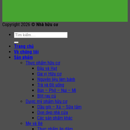
Copyright 2026 ©
Nhà hữu cơ
Search
for:
Trang chủ
Về chúng tôi
Sản phẩm
Thực phẩm hữu cơ
Đậu và Hạt
Gia vị Hữu cơ
Nguyên liệu làm bánh
Trà và Đồ uống
Bún – Phở – Nui – Mì
Bột rau củ
Dược mỹ phẩm hữu cơ
Dầu gội – Xả – Sữa tắm
Dọn dẹp nhà cửa
Các sản phẩm khác
Mẹ và Bé
Thực phẩm ăn dặm