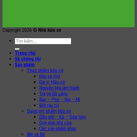
Copyright 2026 ©
Nhà hữu cơ
Search
for:
Trang chủ
Về chúng tôi
Sản phẩm
Thực phẩm hữu cơ
Đậu và Hạt
Gia vị Hữu cơ
Nguyên liệu làm bánh
Trà và Đồ uống
Bún – Phở – Nui – Mì
Bột rau củ
Dược mỹ phẩm hữu cơ
Dầu gội – Xả – Sữa tắm
Dọn dẹp nhà cửa
Các sản phẩm khác
Mẹ và Bé