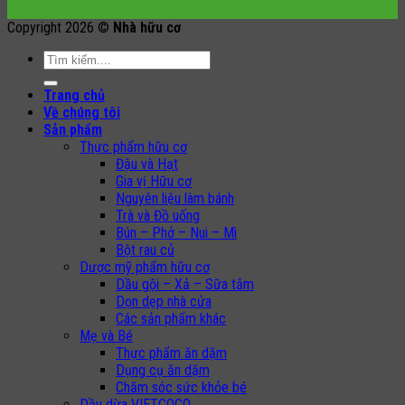
Copyright 2026 ©
Nhà hữu cơ
Search
for:
Trang chủ
Về chúng tôi
Sản phẩm
Thực phẩm hữu cơ
Đậu và Hạt
Gia vị Hữu cơ
Nguyên liệu làm bánh
Trà và Đồ uống
Bún – Phở – Nui – Mì
Bột rau củ
Dược mỹ phẩm hữu cơ
Dầu gội – Xả – Sữa tắm
Dọn dẹp nhà cửa
Các sản phẩm khác
Mẹ và Bé
Thực phẩm ăn dặm
Dụng cụ ăn dặm
Chăm sóc sức khỏe bé
Dầu dừa VIETCOCO