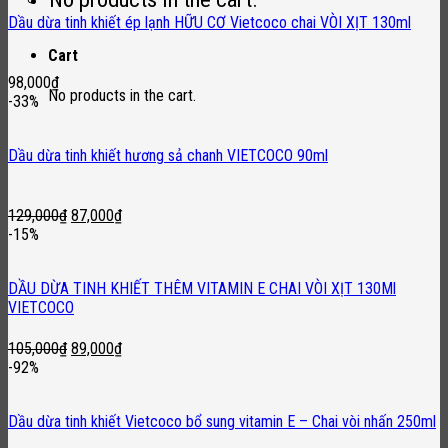
was:
is:
Dầu dừa tinh khiết ép lạnh HỮU CƠ Vietcoco chai VÒI XỊT 130ml
50,000₫.
39,000₫.
Cart
98,000
₫
No products in the cart.
-33%
Dầu dừa tinh khiết hương sả chanh VIETCOCO 90ml
Original
Current
129,000
₫
87,000
₫
price
price
-15%
was:
is:
129,000₫.
87,000₫.
DẦU DỪA TINH KHIẾT THÊM VITAMIN E CHAI VÒI XỊT 130Ml
VIETCOCO
Original
Current
105,000
₫
89,000
₫
price
price
-92%
was:
is:
105,000₫.
89,000₫.
Dầu dừa tinh khiết Vietcoco bổ sung vitamin E – Chai vòi nhấn 250ml