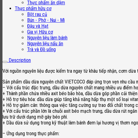
Thực phẩm ăn dặm
Thực phẩm hữu cơ
Bột rau củ
Bún - Phở - Nui - Mì
Đậu và Hạt
Gia vị Hữu cơ
Nguyên liệu làm bánh
Nguyên liệu nấu ăn
Trà và Đồ uống
Description
Với nguồn nguyên liệu được kiểm tra ngay từ khâu tiếp nhận, cơm dừa 
Sản phẩm dầu dừa nguyên chất VIETCOCO đáp ứng trọn vẹn nhu cầu ngư
– Với cấu trúc đặc trưng, dầu dừa nguyên chất mang nhiều ưu điểm hơ
+ Thành phần chứa nhiều axit béo bão hòa, dầu dừa góp phần cải thiện
+ Hỗ trợ tiêu hóa: dầu dừa giúp tăng khả năng hấp thụ một số loại vita
+ Hỗ trợ giảm cân: thông qua việc tăng cường sự trao đổi chất trong c
+ Với cấu trúc phần lớn là chuỗi axit béo mạch trung, dầu dừa rút ng
lưu trữ dưới dạng mỡ gây béo phì.
+ Dầu dừa sử dụng trong kỹ thuật làm bánh đem lại hương vị thơm ngo
– Ứng dụng trong thực phẩm: