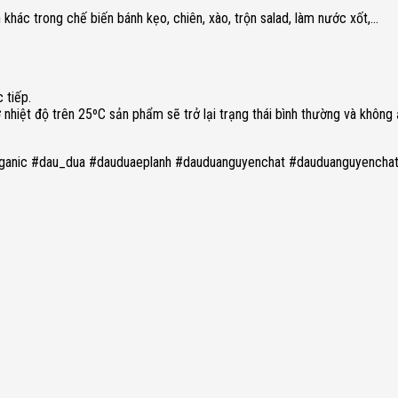
khác trong chế biến bánh kẹo, chiên, xào, trộn salad, làm nước xốt,…
 tiếp.
 nhiệt độ trên 25ºC sản phẩm sẽ trở lại trạng thái bình thường và khô
anic #dau_dua #dauduaeplanh #dauduanguyenchat #dauduanguyenchat