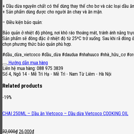
+ Dầu dừa nguyên chất có thể dùng thay thế cho bơ và các loại dầu ăn 
+ Sản phẩm dùng được cho người ăn chay và ăn mặn.
– Điều kiện bảo quản:
Bảo quản ở nhiệt độ phòng, nơi khô ráo thoáng mát, tránh ánh nắng trực
Sản phẩm sẽ đông đặc ở nhiệt độ từ 25ºC trở xuống. Sau khi rã đông ở
chọn phương thức bảo quản phù hợp.
#dầu_dừa_vietcoco #dầu_dừa #daudua #nhahuuco #nhà_hữu_cơ #org
Hướng dẫn mua hàng
Liên hệ mua hàng: 088 975 3839
Số 4, Ngõ 14 - Mễ Trì Hạ - Mễ Trì - Nam Từ Liêm - Hà Nội
Related products
-19%
CHAI 250ML – Dầu ăn Vietcoco – Dầu dừa Vietcoco COOKING OIL
Original
Current
32,000
₫
26,000
₫