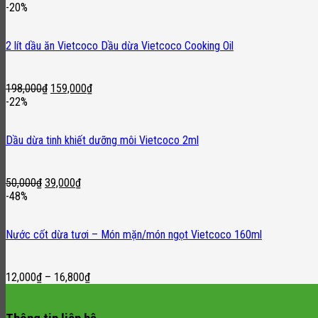
price
price
-20%
was:
is:
32,000₫.
26,000₫.
2 lít dầu ăn Vietcoco Dầu dừa Vietcoco Cooking Oil
Original
Current
198,000
₫
159,000
₫
price
price
-22%
was:
is:
198,000₫.
159,000₫.
Dầu dừa tinh khiết dưỡng môi Vietcoco 2ml
Original
Current
50,000
₫
39,000
₫
price
price
-48%
was:
is:
50,000₫.
39,000₫.
Nước cốt dừa tươi – Món mặn/món ngọt Vietcoco 160ml
12,000
₫
–
16,800
₫