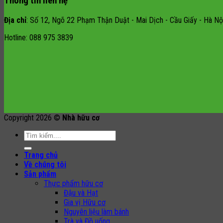
Thông tin liên hệ
Địa chỉ
: Số 12, Ngõ 22 Phạm Thận Duật - Mai Dịch - Cầu Giấy - Hà Nội
Hotline: 088 975 3839
Copyright 2026 ©
Nhà hữu cơ
Search
for:
Trang chủ
Về chúng tôi
Sản phẩm
Thực phẩm hữu cơ
Đậu và Hạt
Gia vị Hữu cơ
Nguyên liệu làm bánh
Trà và Đồ uống