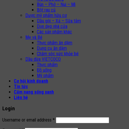
Bún – Phở – Nui – Mì
Bột rau củ
Dược mỹ phẩm hữu cơ
Dầu gội – Xả – Sữa tắm
Dọn dẹp nhà cửa
Các sản phẩm khác
Mẹ và Bé
Thực phẩm ăn dặm
Dụng cụ ăn dặm
Chăm sóc sức khỏe bé
Dầu dừa VIETCOCO
Thực phẩm
Đồ uống
Mỹ phẩm
Cơ hội kinh doanh
Tin tức
Cẩm nang sống xanh
Liên hệ
Login
Username or email address
*