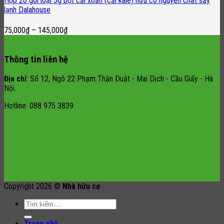
Hộp 20 gói loại 3g bột cải xoăn (cải kale) hữu cơ nguyên chất sấy
lạnh Dalahouse
75,000
₫
–
145,000
₫
Thông tin liên hệ
Địa chỉ
: Số 12, Ngõ 22 Phạm Thận Duật - Mai Dịch - Cầu Giấy - Hà
Nội.
Hotline: 088 975 3839
Copyright 2026 ©
Nhà hữu cơ
Search
for:
Trang chủ