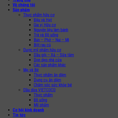
Về chúng tôi
Sản phẩm
Thực phẩm hữu cơ
Đậu và Hạt
Gia vị Hữu cơ
Nguyên liệu làm bánh
Trà và Đồ uống
Bún – Phở – Nui – Mì
Bột rau củ
Dược mỹ phẩm hữu cơ
Dầu gội – Xả – Sữa tắm
Dọn dẹp nhà cửa
Các sản phẩm khác
Mẹ và Bé
Thực phẩm ăn dặm
Dụng cụ ăn dặm
Chăm sóc sức khỏe bé
Dầu dừa VIETCOCO
Thực phẩm
Đồ uống
Mỹ phẩm
Cơ hội kinh doanh
Tin tức