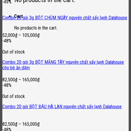
-49%
Cart
Combo 20 gói 3g BỘT CHÙM NGÂY nguyên chất sấy lạnh Dalahouse
No products in the cart.
52,000
₫
–
105,000
₫
-48%
Out of stock
Combo 20 gói 3g BỘT MĂNG TÂY nguyên chất sấy lạnh Dalahouse
cho bé ăn dặm
82,500
₫
–
165,000
₫
-48%
Out of stock
Combo 20 gói BỘT ĐẬU HÀ LAN nguyên chất sấy lạnh Dalahouse
82,500
₫
–
165,000
₫
-48%