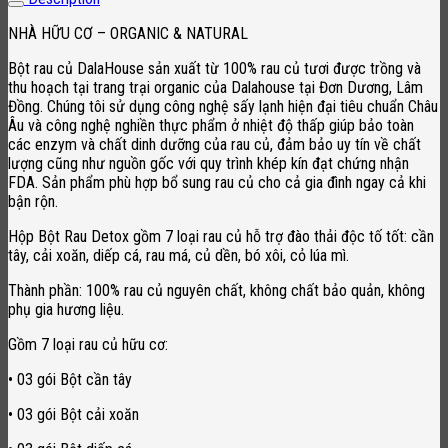
NHÀ HỮU CƠ – ORGANIC & NATURAL
Bột rau củ DalaHouse sản xuất từ 100% rau củ tươi được trồng và
thu hoạch tại trang trại organic của Dalahouse tại Đơn Dương, Lâm
Đồng. Chúng tôi sử dụng công nghệ sấy lạnh hiện đại tiêu chuẩn Châu
Âu và công nghệ nghiền thực phẩm ở nhiệt độ thấp giúp bảo toàn
các enzym và chất dinh dưỡng của rau củ, đảm bảo uy tín về chất
lượng cũng như nguồn gốc với quy trình khép kín đạt chứng nhận
FDA. Sản phẩm phù hợp bổ sung rau củ cho cả gia đình ngay cả khi
bận rộn.
Hộp Bột Rau Detox gồm 7 loại rau củ hỗ trợ đào thải độc tố tốt: cần
tây, cải xoăn, diếp cá, rau má, củ dền, bó xôi, cỏ lúa mì.
Thành phần: 100% rau củ nguyên chất, không chất bảo quản, không
phụ gia hương liệu.
Gồm 7 loại rau củ hữu cơ:
• 03 gói Bột cần tây
• 03 gói Bột cải xoăn