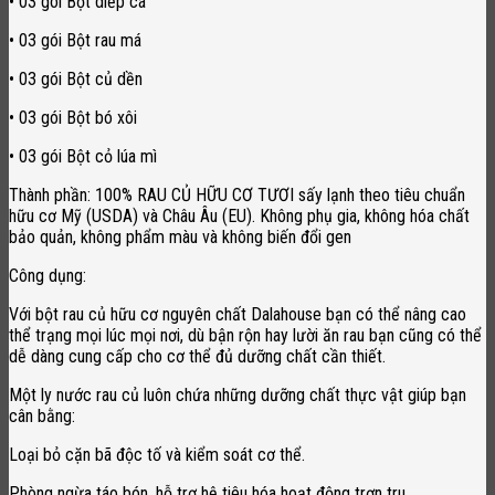
• 03 gói Bột diếp cá
• 03 gói Bột rau má
• 03 gói Bột củ dền
• 03 gói Bột bó xôi
• 03 gói Bột cỏ lúa mì
Thành phần: 100% RAU CỦ HỮU CƠ TƯƠI sấy lạnh theo tiêu chuẩn
hữu cơ Mỹ (USDA) và Châu Âu (EU). Không phụ gia, không hóa chất
bảo quản, không phẩm màu và không biến đổi gen
Công dụng:
Với bột rau củ hữu cơ nguyên chất Dalahouse bạn có thể nâng cao
thể trạng mọi lúc mọi nơi, dù bận rộn hay lười ăn rau bạn cũng có thể
dễ dàng cung cấp cho cơ thể đủ dưỡng chất cần thiết.
Một ly nước rau củ luôn chứa những dưỡng chất thực vật giúp bạn
cân bằng:
Loại bỏ cặn bã độc tố và kiểm soát cơ thể.
Phòng ngừa táo bón, hỗ trợ hệ tiêu hóa hoạt động trơn tru.