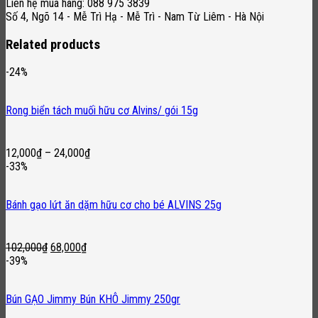
Liên hệ mua hàng: 088 975 3839
Số 4, Ngõ 14 - Mễ Trì Hạ - Mễ Trì - Nam Từ Liêm - Hà Nội
Related products
-24%
Rong biển tách muối hữu cơ Alvins/ gói 15g
12,000
₫
–
24,000
₫
-33%
Bánh gạo lứt ăn dặm hữu cơ cho bé ALVINS 25g
Original
Current
102,000
₫
68,000
₫
price
price
-39%
was:
is:
102,000₫.
68,000₫.
Bún GẠO Jimmy Bún KHÔ Jimmy 250gr