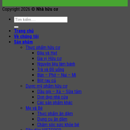
Copyright 2026 ©
Nhà hữu cơ
Search
for:
Trang chủ
Về chúng tôi
Sản phẩm
Thực phẩm hữu cơ
Đậu và Hạt
Gia vị Hữu cơ
Nguyên liệu làm bánh
Trà và Đồ uống
Bún – Phở – Nui – Mì
Bột rau củ
Dược mỹ phẩm hữu cơ
Dầu gội – Xả – Sữa tắm
Dọn dẹp nhà cửa
Các sản phẩm khác
Mẹ và Bé
Thực phẩm ăn dặm
Dụng cụ ăn dặm
Chăm sóc sức khỏe bé