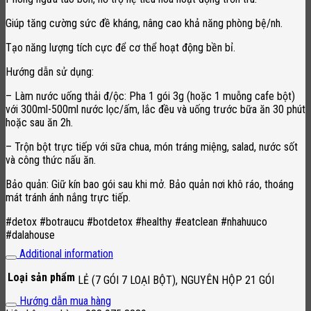
Giúp tăng cường sức đề kháng, nâng cao khả năng phòng bệ/nh.
Tạo năng lượng tích cực để cơ thể hoạt động bền bỉ.
Hướng dẫn sử dụng:
– Làm nước uống thải đ/ộc: Pha 1 gói 3g (hoặc 1 muỗng cafe bột)
với 300ml-500ml nước lọc/ấm, lắc đều và uống trước bữa ăn 30 phút
hoặc sau ăn 2h.
– Trộn bột trực tiếp với sữa chua, món tráng miệng, salad, nước sốt
và công thức nấu ăn.
Bảo quản: Giữ kín bao gói sau khi mở. Bảo quản nơi khô ráo, thoáng
mát tránh ánh nắng trực tiếp.
#detox #botraucu #botdetox #healthy #eatclean #nhahuuco
#dalahouse
Additional information
Loại sản phẩm
LẺ (7 GÓI 7 LOẠI BỘT), NGUYÊN HỘP 21 GÓI
Hướng dẫn mua hàng