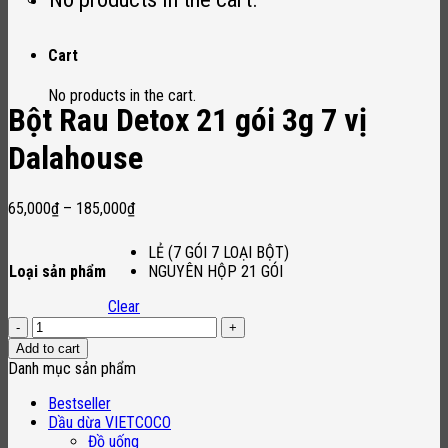
Cart
No products in the cart.
Bột Rau Detox 21 gói 3g 7 vị
Dalahouse
65,000
₫
–
185,000
₫
LẺ (7 GÓI 7 LOẠI BỘT)
Loại sản phẩm
NGUYÊN HỘP 21 GÓI
Clear
Bột
Rau
Add to cart
Detox
Danh mục sản phẩm
21
gói
Bestseller
3g
Dầu dừa VIETCOCO
7
Đồ uống