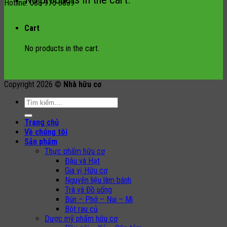
Hotline: 088 975 3839
Cart
No products in the cart.
Copyright 2026 ©
Nhà hữu cơ
Search
for:
Trang chủ
Về chúng tôi
Sản phẩm
Thực phẩm hữu cơ
Đậu và Hạt
Gia vị Hữu cơ
Nguyên liệu làm bánh
Trà và Đồ uống
Bún – Phở – Nui – Mì
Bột rau củ
Dược mỹ phẩm hữu cơ