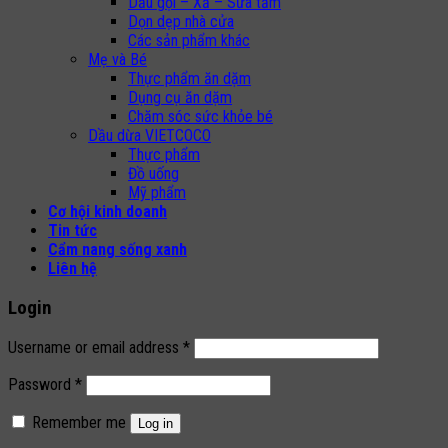
Dầu gội – Xả – Sữa tắm
Dọn dẹp nhà cửa
Các sản phẩm khác
Mẹ và Bé
Thực phẩm ăn dặm
Dụng cụ ăn dặm
Chăm sóc sức khỏe bé
Dầu dừa VIETCOCO
Thực phẩm
Đồ uống
Mỹ phẩm
Cơ hội kinh doanh
Tin tức
Cẩm nang sống xanh
Liên hệ
Login
Username or email address
*
Password
*
Remember me
Log in