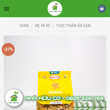
Skip
to
content
HOME
/
MẸ VÀ BÉ
/
THỰC PHẨM ĂN DẶM
-27%