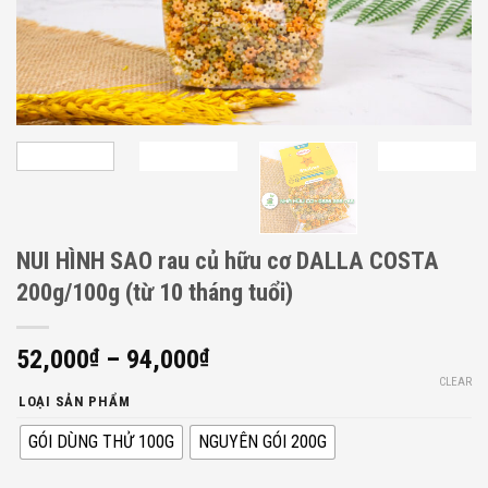
NUI HÌNH SAO rau củ hữu cơ DALLA COSTA
200g/100g (từ 10 tháng tuổi)
52,000
₫
–
94,000
₫
CLEAR
LOẠI SẢN PHẨM
GÓI DÙNG THỬ 100G
NGUYÊN GÓI 200G