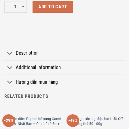
NUI HÌNH SAO rau củ hữu cơ DALLA COSTA 200g/100g (từ 10 tháng tuổi)
ADD TO CART
Description
Additional information
Hướng dẫn mua hàng
RELATED PRODUCTS
Bánh ăn dặm Pigeon bổ sung Canxi
Tổng hợp các loại đậu hạt HỮU CƠ
-29%
-49%
và DHA- Nhật Bản – Cho bé từ 6m+
gói dùng thử 50-100g