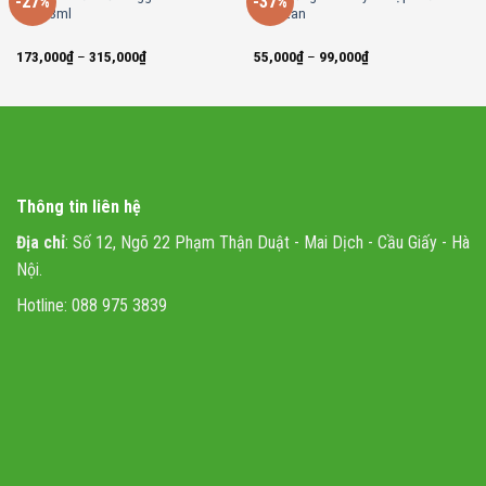
-27%
-37%
và 473ml
Pakistan
173,000
₫
–
315,000
₫
55,000
₫
–
99,000
₫
Thông tin liên hệ
Địa chỉ
: Số 12, Ngõ 22 Phạm Thận Duật - Mai Dịch - Cầu Giấy - Hà
Nội.
Hotline: 088 975 3839