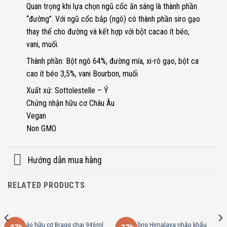
Quan trọng khi lựa chọn ngũ cốc ăn sáng là thành phần
“đường”. Với ngũ cốc bắp (ngô) có thành phần siro gạo
thay thế cho đường và kết hợp với bột cacao ít béo,
vani, muối.
Thành phần: Bột ngô 64%, đường mía, xi-rô gạo, bột ca
cao ít béo 3,5%, vani Bourbon, muối
Xuất xứ: Sottolestelle – Ý
Chứng nhận hữu cơ Châu Âu
Vegan
Non GMO
Hướng dẫn mua hàng
RELATED PRODUCTS
Giấm táo hữu cơ Bragg chai 946ml
Muối hồng Himalaya nhập khẩu