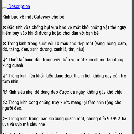
Description
Kính bảo vệ mắt Gateway cho bé
❌ Đặc tính vừa chống bụi vừa bảo vệ mắt khỏi những vật thể nguy
hiểm bay vào khi đi đường hoặc chơi đùa với bạn bè.
❌ Tròng kính trong suốt với 10 màu sắc đẹp mắt (vàng, hồng, cam,
đỏ, trắng, đen, xanh dương, xanh lá, tím, nâu)
🌿 Thiết kế hàng đầu trong việc bảo vệ mắt khỏi những tác động
xung quanh.
🌿 Tròng kính liền khối, kiểu dáng đẹp, thanh lịch không gây cản trở
tầm nhìn
🎼 Kính siêu nhẹ, dễ dàng đeo được cả ngày, không gây khó chịu
🎼 Tròng kính cong chống trầy xước mang lại tầm nhìn rộng cho
người đeo.
🎯 Tròng kính trong, bao kín xung quanh mắt, chống đến 99.99% tia
uva và uvb mà siêu nhẹ