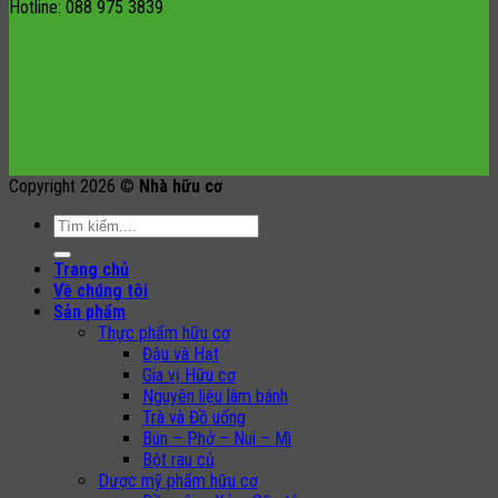
Hotline: 088 975 3839
Copyright 2026 ©
Nhà hữu cơ
Search
for:
Trang chủ
Về chúng tôi
Sản phẩm
Thực phẩm hữu cơ
Đậu và Hạt
Gia vị Hữu cơ
Nguyên liệu làm bánh
Trà và Đồ uống
Bún – Phở – Nui – Mì
Bột rau củ
Dược mỹ phẩm hữu cơ