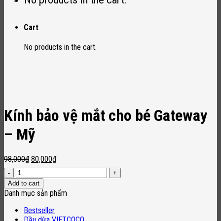
Cart
No products in the cart.
Kính bảo vệ mắt cho bé Gateway
– Mỹ
Original
Current
98,000
₫
80,000
₫
price
price
Kính
was:
is:
bảo
Add to cart
98,000₫.
80,000₫.
vệ
Danh mục sản phẩm
mắt
cho
Bestseller
bé
Dầu dừa VIETCOCO