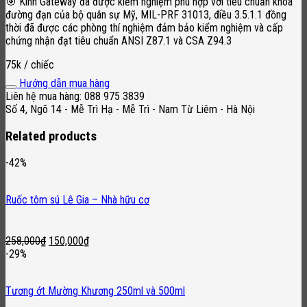
🎯 Kính Gateway đã được kiểm nghiệm phù hợp với tiêu chuẩn khoa
đường đạn của bộ quân sự Mỹ, MIL-PRF 31013, điều 3.5.1.1 đồng
thời đã được các phòng thí nghiệm đảm bảo kiểm nghiệm và cấp
chứng nhận đạt tiêu chuẩn ANSI Z87.1 và CSA Z94.3
75k / chiếc
Hướng dẫn mua hàng
Liên hệ mua hàng: 088 975 3839
Số 4, Ngõ 14 - Mễ Trì Hạ - Mễ Trì - Nam Từ Liêm - Hà Nội
Related products
-42%
Ruốc tôm sú Lê Gia – Nhà hữu cơ
Original
Current
258,000
₫
150,000
₫
price
price
-29%
was:
is:
258,000₫.
150,000₫.
Tương ớt Mường Khương 250ml và 500ml