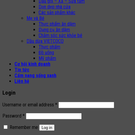
Dầu gội – Xả – Sữa tắm
Dọn dẹp nhà cửa
Các sản phẩm khác
Mẹ và Bé
Thực phẩm ăn dặm
Dụng cụ ăn dặm
Chăm sóc sức khỏe bé
Dầu dừa VIETCOCO
Thực phẩm
Đồ uống
Mỹ phẩm
Cơ hội kinh doanh
Tin tức
Cẩm nang sống xanh
Liên hệ
Login
Username or email address
*
Password
*
Remember me
Log in