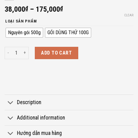
38,000
₫
–
175,000
₫
CLEAR
LOẠI SẢN PHẨM
Nguyên gói 500g
GÓI DÙNG THỬ 100G
Kiều mạch cán dẹt hữu cơ Markal 500gr (Có gói dùng thử 100gr) quantit
ADD TO CART
Description
Additional information
Hướng dẫn mua hàng