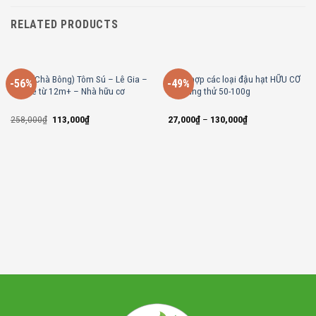
RELATED PRODUCTS
Ruốc (Chà Bông) Tôm Sú – Lê Gia –
Tổng hợp các loại đậu hạt HỮU CƠ
-56%
-49%
cho bé từ 12m+ – Nhà hữu cơ
gói dùng thử 50-100g
Original
Current
258,000
₫
113,000
₫
27,000
₫
–
130,000
₫
price
price
was:
is:
258,000₫.
113,000₫.