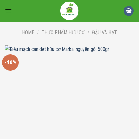
Skip
to
content
HOME
/
THỰC PHẨM HỮU CƠ
/
ĐẬU VÀ HẠT
-40%