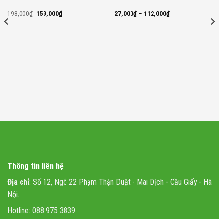
Original
Current
198,000
₫
159,000
₫
27,000
₫
–
112,000
₫
price
price
was:
is:
198,000₫.
159,000₫.
Thông tin liên hệ
Địa chỉ
: Số 12, Ngõ 22 Phạm Thận Duật - Mai Dịch - Cầu Giấy - Hà
Nội.
Hotline: 088 975 3839