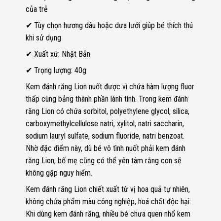
của trẻ
✔ Tùy chọn hương dâu hoặc dưa lưới giúp bé thích thú
khi sử dụng
✔ Xuất xứ: Nhật Bản
✔ Trọng lượng: 40g
Kem đánh răng Lion nuốt được vì chứa hàm lượng fluor
thấp cùng bảng thành phần lành tính. Trong kem đánh
răng Lion có chứa sorbitol, polyethylene glycol, silica,
carboxymethylcellulose natri, xylitol, natri saccharin,
sodium lauryl sulfate, sodium fluoride, natri benzoat.
Nhờ đặc điểm này, dù bé vô tình nuốt phải kem đánh
răng Lion, bố mẹ cũng có thể yên tâm rằng con sẽ
không gặp nguy hiểm.
Kem đánh răng Lion chiết xuất từ vị hoa quả tự nhiên,
không chứa phẩm màu công nghiệp, hoá chất độc hại:
Khi dùng kem đánh răng, nhiều bé chưa quen nhổ kem