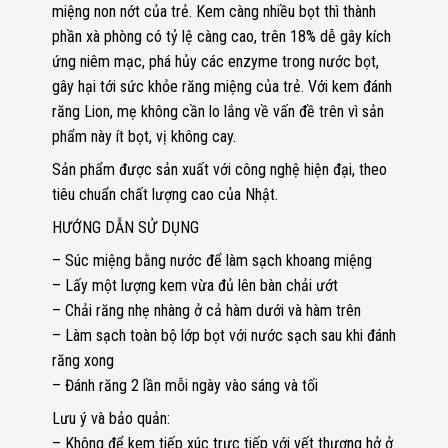
miệng non nớt của trẻ. Kem càng nhiều bọt thì thành
phần xà phòng có tỷ lệ càng cao, trên 18% dễ gây kích
ứng niêm mạc, phá hủy các enzyme trong nước bọt,
gây hại tới sức khỏe răng miệng của trẻ. Với kem đánh
răng Lion, mẹ không cần lo lắng về vấn đề trên vì sản
phẩm này ít bọt, vị không cay.
Sản phẩm được sản xuất với công nghệ hiện đại, theo
tiêu chuẩn chất lượng cao của Nhật.
HƯỚNG DẪN SỬ DỤNG
– Súc miệng bằng nước để làm sạch khoang miệng
– Lấy một lượng kem vừa đủ lên bàn chải ướt
– Chải răng nhẹ nhàng ở cả hàm dưới và hàm trên
– Làm sạch toàn bộ lớp bọt với nước sạch sau khi đánh
răng xong
– Đánh răng 2 lần mỗi ngày vào sáng và tối
Lưu ý và bảo quản:
– Không để kem tiếp xúc trực tiếp với vết thương hở ở