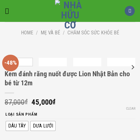
Skip
to
content
HOME
/
MẸ VÀ BÉ
/
CHĂM SÓC SỨC KHỎE BÉ
-48%
Kem đánh răng nuốt được Lion Nhật Bản cho
bé từ 12m
Original
Current
87,000
₫
45,000
₫
price
price
CLEAR
LOẠI SẢN PHẨM
was:
is:
87,000₫.
45,000₫.
DÂU TÂY
DƯA LƯỚI