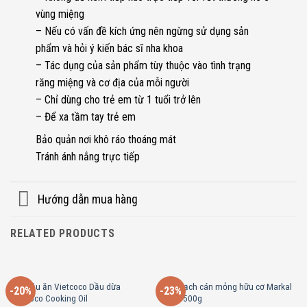
vùng miệng
– Nếu có vấn đề kích ứng nên ngừng sử dụng sản
phẩm và hỏi ý kiến bác sĩ nha khoa
– Tác dụng của sản phẩm tùy thuộc vào tình trạng
răng miệng và cơ địa của mỗi người
– Chỉ dùng cho trẻ em từ 1 tuổi trở lên
– Để xa tầm tay trẻ em
Bảo quản nơi khô ráo thoáng mát
Tránh ánh nắng trực tiếp
Hướng dẫn mua hàng
RELATED PRODUCTS
2 lít dầu ăn Vietcoco Dầu dừa
Yến mạch cán mỏng hữu cơ Markal
-20%
-23%
Vietcoco Cooking Oil
100g/500g