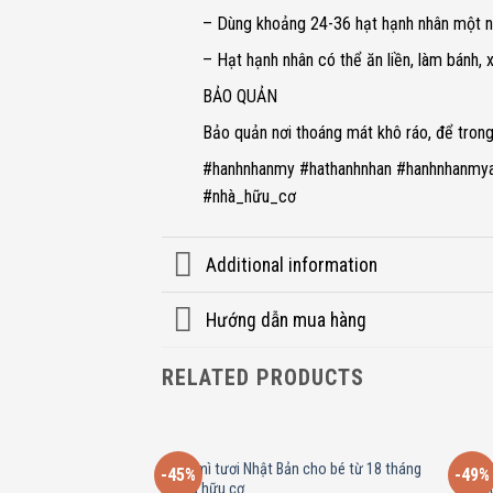
– Dùng khoảng 24-36 hạt hạnh nhân một ng
– Hạt hạnh nhân có thể ăn liền, làm bánh, x
BẢO QUẢN
Bảo quản nơi thoáng mát khô ráo, để tron
#hanhnhanmy #hathanhnhan #hanhnhanmya
#nhà_hữu_cơ
Additional information
Hướng dẫn mua hàng
RELATED PRODUCTS
Bánh mì tươi Nhật Bản cho bé từ 18 tháng
Tổng 
-45%
-49%
– Nhà hữu cơ
dùng 