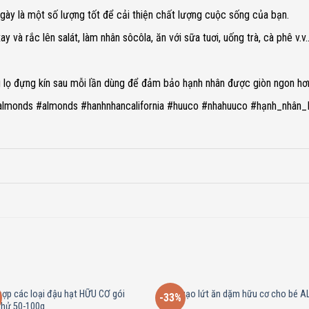
ày là một số lượng tốt để cải thiện chất lượng cuộc sống của bạn.
ay và rắc lên salát, làm nhân sôcôla, ăn với sữa tuơi, uống trà, cà phê v.v
g lọ đựng kín sau mỗi lần dùng để đảm bảo hạnh nhân được giòn ngon hơ
lmonds #almonds #hanhnhancalifornia #huuco #nhahuuco #hạnh_nhân
hợp các loại đậu hạt HỮU CƠ gói
Bánh gạo lứt ăn dặm hữu cơ cho bé A
-33%
thử 50-100g
25g