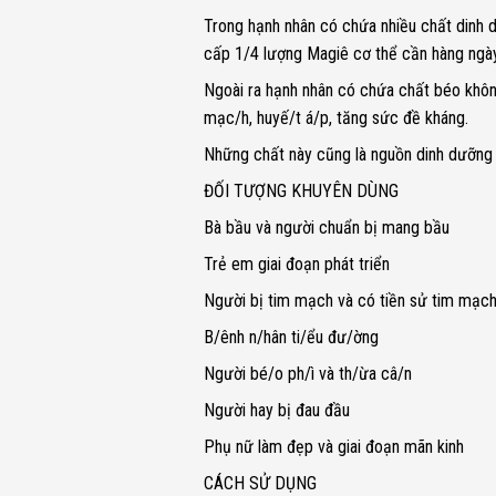
Trong hạnh nhân có chứa nhiều chất dinh d
cấp 1/4 lượng Magiê cơ thể cần hàng ngày
Ngoài ra hạnh nhân có chứa chất béo không
mạc/h, huyế/t á/p, tăng sức đề kháng.
Những chất này cũng là nguồn dinh dưỡng k
ĐỐI TƯỢNG KHUYÊN DÙNG
Bà bầu và người chuẩn bị mang bầu
Trẻ em giai đoạn phát triển
Người bị tim mạch và có tiền sử tim mạc
B/ênh n/hân ti/ểu đư/ờng
Người bé/o ph/ì và th/ừa câ/n
Người hay bị đau đầu
Phụ nữ làm đẹp và giai đoạn mãn kinh
CÁCH SỬ DỤNG