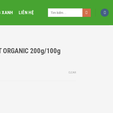
Search
G XANH
LIÊN HỆ
for:
 ORGANIC 200g/100g
CLEAR
uantity