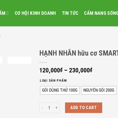
ẨM
CƠ HỘI KINH DOANH
TIN TỨC
CẨM NANG SỐN
T
HẠNH NHÂN hữu cơ SMART
120,000
₫
–
230,000
₫
LOẠI SẢN PHẨM
GÓI DÙNG THỬ 100G
NGUYÊN GÓI 200G
HẠNH NHÂN hữu cơ SMART ORGANIC 200g/100g q
ADD TO CART