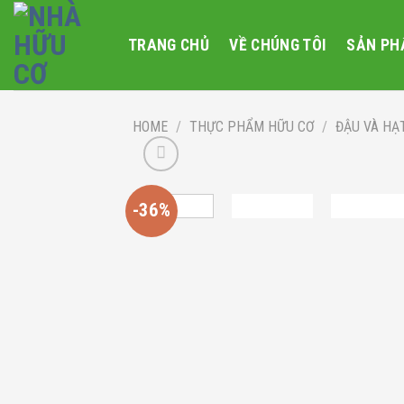
Skip
to
TRANG CHỦ
VỀ CHÚNG TÔI
SẢN PH
content
HOME
/
THỰC PHẨM HỮU CƠ
/
ĐẬU VÀ HẠ
-36%