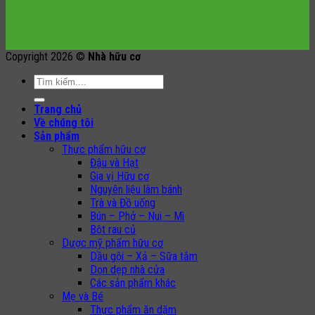
Copyright 2026 ©
Nhà hữu cơ
Search
for:
Trang chủ
Về chúng tôi
Sản phẩm
Thực phẩm hữu cơ
Đậu và Hạt
Gia vị Hữu cơ
Nguyên liệu làm bánh
Trà và Đồ uống
Bún – Phở – Nui – Mì
Bột rau củ
Dược mỹ phẩm hữu cơ
Dầu gội – Xả – Sữa tắm
Dọn dẹp nhà cửa
Các sản phẩm khác
Mẹ và Bé
Thực phẩm ăn dặm