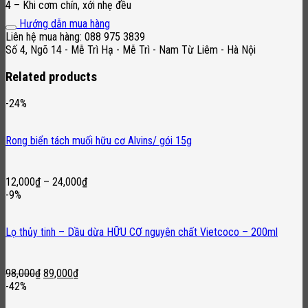
4 – Khi cơm chín, xới nhẹ đều
Hướng dẫn mua hàng
Liên hệ mua hàng: 088 975 3839
Số 4, Ngõ 14 - Mễ Trì Hạ - Mễ Trì - Nam Từ Liêm - Hà Nội
Related products
-24%
Rong biển tách muối hữu cơ Alvins/ gói 15g
12,000
₫
–
24,000
₫
-9%
Lọ thủy tinh – Dầu dừa HỮU CƠ nguyên chất Vietcoco – 200ml
Original
Current
98,000
₫
89,000
₫
price
price
-42%
was:
is: