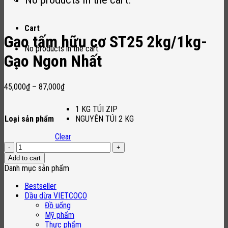
Cart
Gạo tấm hữu cơ ST25 2kg/1kg-
No products in the cart.
Gạo Ngon Nhất
45,000
₫
–
87,000
₫
1 KG TÚI ZIP
Loại sản phẩm
NGUYÊN TÚI 2 KG
Clear
Gạo
tấm
Add to cart
hữu
Danh mục sản phẩm
cơ
ST25
Bestseller
2kg/1kg-
Dầu dừa VIETCOCO
Gạo
Đồ uống
Ngon
Mỹ phẩm
Nhất
Thực phẩm