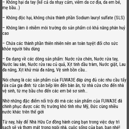
– Không hại da tay (kể cả da nhạy cảm, viêm da cơ địa, da em bé,
mẹ bầu…)
– Không độc hại, không chứa thành phần Sodium lauryl sulfate (SLS)
– Không làm ô nhiễm môi trường do sản phẩm có khả năng phân huỷ
cao
– Chứa các thành phần thiên nhiên nên an toàn tuyệt đối cho sức
khỏe người tiêu dùng
– Đa dạng về các dòng sản phẩm: Nước rửa chén, Nước rửa tay,
Nước lau sàn, Nước rửa rau củ quả, Xịt tinh dầu tràm, Nước giặt, Lau
đa năng, Xịt khử mùi đa năng, Vệ sinh bồn cầu…
Nói chung là các sản phẩm của FUWA3E đáp ứng đủ các nhu cầu tẩy
rửa của gia đình: từ căn bếp lên đến bàn ăn, từ nhà cửa cho đến nhà
vệ sinh, từ mẹ bầu cho đến các em bé sơ sinh…
Nhờ những đặc điểm nổi trội đó mà các sản phẩm của FUWA3E đã
chinh phục được các thị trường khó tính như Mỹ, Đức cùng nhiều
nước khác trên thế giới
Từ nay, hãy để Nhà Hữu Cơ đồng hành cùng bạn trong việc duy trì
sạch sẽ và thơm mát trong ngôi nhà, cuộc sống của bạn, bạn nhé!