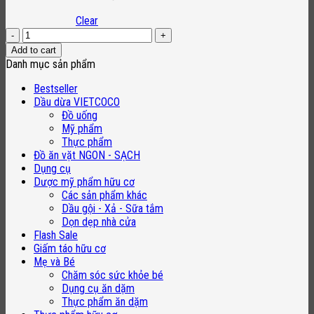
Clear
FUWA3E
-
Add to cart
Nước
Danh mục sản phẩm
ngâm
rửa
Bestseller
thực
Dầu dừa VIETCOCO
phẩm/
Đồ uống
Rửa
Mỹ phẩm
chén
Thực phẩm
bát/
Đồ ăn vặt NGON - SẠCH
Nước
Dụng cụ
giặt
Dược mỹ phẩm hữu cơ
hữu
Các sản phẩm khác
cơ
Dầu gội - Xả - Sữa tắm
-
Dọn dẹp nhà cửa
An
Flash Sale
toàn
Giấm táo hữu cơ
cho
Mẹ và Bé
bé
Chăm sóc sức khỏe bé
quantity
Dụng cụ ăn dặm
Thực phẩm ăn dặm