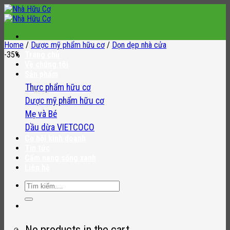
Skip
to
content
Home
/
Dược mỹ phẩm hữu cơ
/
Dọn dẹp nhà cửa
-35%
Trang chủ
Về chúng tôi
Sản phẩm
Thực phẩm hữu cơ
Dược mỹ phẩm hữu cơ
Mẹ và Bé
Dầu dừa VIETCOCO
Cơ hội kinh doanh
Tin tức
Cẩm nang sống xanh
Liên hệ
Search
for:
No products in the cart.