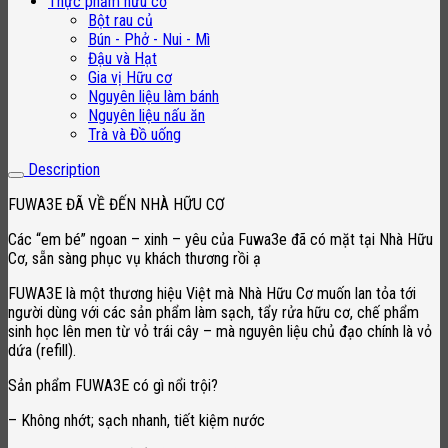
Thực phẩm hữu cơ
Bột rau củ
Bún - Phở - Nui - Mì
Đậu và Hạt
Gia vị Hữu cơ
Nguyên liệu làm bánh
Nguyên liệu nấu ăn
Trà và Đồ uống
Description
FUWA3E ĐÃ VỀ ĐẾN NHÀ HỮU CƠ
Các “em bé” ngoan – xinh – yêu của Fuwa3e đã có mặt tại Nhà Hữu
Cơ, sẵn sàng phục vụ khách thương rồi ạ
FUWA3E là một thương hiệu Việt mà Nhà Hữu Cơ muốn lan tỏa tới
người dùng với các sản phẩm làm sạch, tẩy rửa hữu cơ, chế phẩm
sinh học lên men từ vỏ trái cây – mà nguyên liệu chủ đạo chính là vỏ
dứa (refill).
Sản phẩm FUWA3E có gì nổi trội?
– Không nhớt; sạch nhanh, tiết kiệm nước