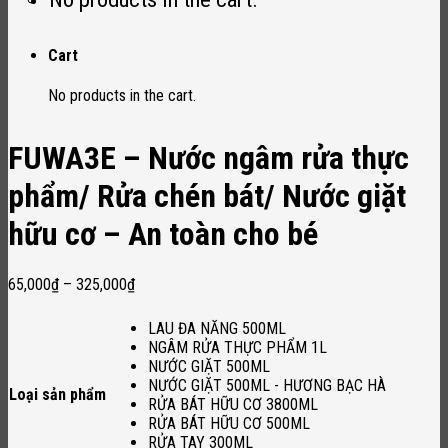
Cart
No products in the cart.
FUWA3E – Nước ngâm rửa thực
phẩm/ Rửa chén bát/ Nước giặt
hữu cơ – An toàn cho bé
65,000
₫
–
325,000
₫
LAU ĐA NĂNG 500ML
NGÂM RỬA THỰC PHẨM 1L
NƯỚC GIẶT 500ML
NƯỚC GIẶT 500ML - HƯƠNG BẠC HÀ
Loại sản phẩm
RỬA BÁT HỮU CƠ 3800ML
RỬA BÁT HỮU CƠ 500ML
RỬA TAY 300ML