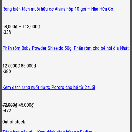
Rong biển tách muối hữu cơ Alvins hộp 10 gói – Nhà Hữu Cơ
58,000
₫
–
113,000
₫
-33%
Phấn rôm Baby Powder Shiseido 50g, Phấn rôm cho bé nội địa Nhật
Original
Current
127,000
₫
85,000
₫
price
price
-38%
was:
is:
127,000₫.
85,000₫.
Kem đánh răng nuốt được Pororo cho bé từ 2 tuổi
Original
Current
72,000
₫
45,000
₫
price
price
-47%
was:
is:
72,000₫.
45,000₫.
Out of stock