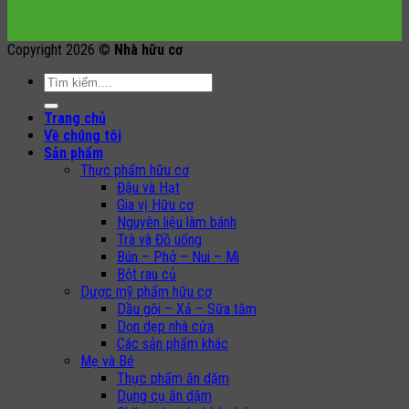
Copyright 2026 ©
Nhà hữu cơ
Search
for:
Trang chủ
Về chúng tôi
Sản phẩm
Thực phẩm hữu cơ
Đậu và Hạt
Gia vị Hữu cơ
Nguyên liệu làm bánh
Trà và Đồ uống
Bún – Phở – Nui – Mì
Bột rau củ
Dược mỹ phẩm hữu cơ
Dầu gội – Xả – Sữa tắm
Dọn dẹp nhà cửa
Các sản phẩm khác
Mẹ và Bé
Thực phẩm ăn dặm
Dụng cụ ăn dặm