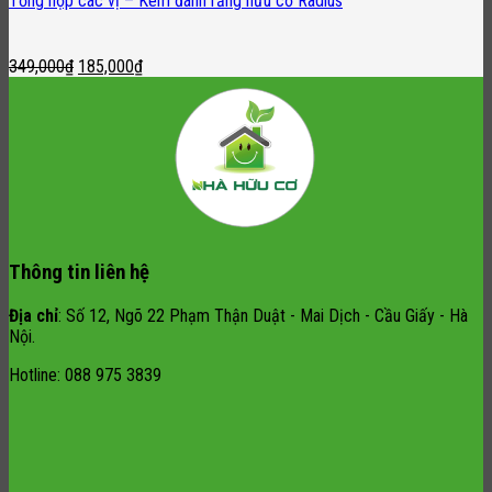
Tổng hợp các vị – Kem đánh răng hữu cơ Radius
Original
Current
349,000
₫
185,000
₫
price
price
was:
is:
349,000₫.
185,000₫.
Thông tin liên hệ
Địa chỉ
: Số 12, Ngõ 22 Phạm Thận Duật - Mai Dịch - Cầu Giấy - Hà
Nội.
Hotline: 088 975 3839