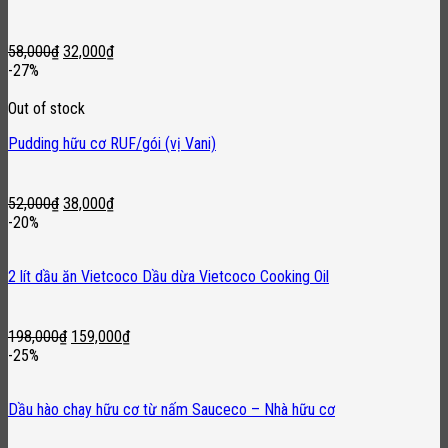
Original
Current
58,000
₫
32,000
₫
price
price
-27%
was:
is:
58,000₫.
32,000₫.
Out of stock
Pudding hữu cơ RUF/gói (vị Vani)
Original
Current
52,000
₫
38,000
₫
price
price
-20%
was:
is:
52,000₫.
38,000₫.
2 lít dầu ăn Vietcoco Dầu dừa Vietcoco Cooking Oil
Original
Current
198,000
₫
159,000
₫
price
price
-25%
was:
is:
198,000₫.
159,000₫.
Dầu hào chay hữu cơ từ nấm Sauceco – Nhà hữu cơ