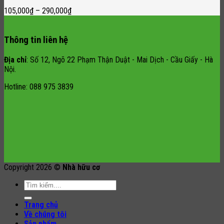
105,000
₫
–
290,000
₫
Thông tin liên hệ
Địa chỉ
: Số 12, Ngõ 22 Phạm Thận Duật - Mai Dịch - Cầu Giấy - Hà
Nội.
Hotline: 088 975 3839
Copyright 2026 ©
Nhà hữu cơ
Search
for:
Trang chủ
Về chúng tôi
Sản phẩm