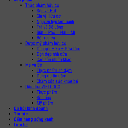
Thực phẩm hữu cơ
Đậu và Hạt
Gia vị Hữu cơ
Nguyên liệu làm bánh
Trà và Đồ uống
Bún – Phở – Nui – Mì
Bột rau củ
Dược mỹ phẩm hữu cơ
Dầu gội – Xả – Sữa tắm
Dọn dẹp nhà cửa
Các sản phẩm khác
Mẹ và Bé
Thực phẩm ăn dặm
Dụng cụ ăn dặm
Chăm sóc sức khỏe bé
Dầu dừa VIETCOCO
Thực phẩm
Đồ uống
Mỹ phẩm
Cơ hội kinh doanh
Tin tức
Cẩm nang sống xanh
Liên hệ