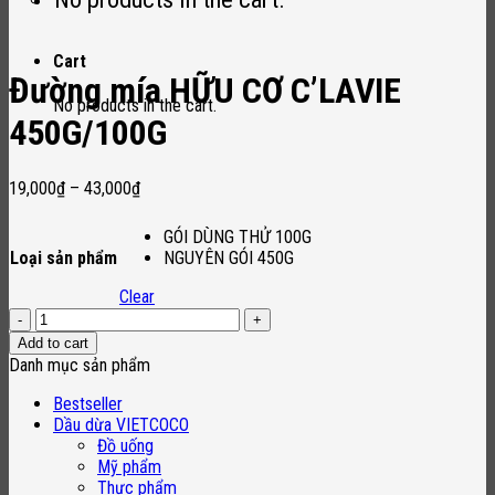
Cart
Đường mía HỮU CƠ C’LAVIE
No products in the cart.
450G/100G
19,000
₫
–
43,000
₫
GÓI DÙNG THỬ 100G
Loại sản phẩm
NGUYÊN GÓI 450G
Clear
Đường
mía
Add to cart
HỮU
Danh mục sản phẩm
CƠ
C'LAVIE
Bestseller
450G/100G
Dầu dừa VIETCOCO
quantity
Đồ uống
Mỹ phẩm
Thực phẩm