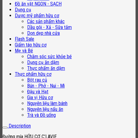
Đồ ăn vặt NGON - SẠCH
Dụng cụ
Dược mỹ phẩm hữu cơ
Các sản phẩm khác
Dầu gội - Xả - Sữa tắm
Dọn dẹp nhà cửa
Flash Sale
Giấm táo hữu cơ
Mẹ và Bé
Chăm sóc sức khỏe bé
Dụng cụ ăn dặm
Thực phẩm ăn dặm
Thực phẩm hữu cơ
Bột rau củ
Bún - Phở - Nui - Mì
Đậu và Hạt
Gia vị Hữu cơ
Nguyên liệu làm bánh
Nguyên liệu nấu ăn
Trà và Đồ uống
Description
Đường mía HỮU CƠ C’LAVIE