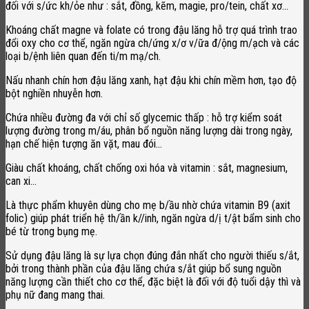
đối với s/ức kh/ỏe như : sắt, đồng, kẽm, magie, pro/tein, chất xơ…
Khoáng chất magne và folate có trong đậu lăng hỗ trợ quá trình trao
đổi oxy cho cơ thể, ngăn ngừa ch/ứng x/ơ v/ữa đ/ộng m/ạch và các
loại b/ệnh liên quan đến ti/m mạ/ch.
Nấu nhanh chín hơn đậu lăng xanh, hạt đậu khi chín mềm hơn, tạo độ
bột nghiền nhuyễn hơn.
Chứa nhiều đường đa với chỉ số glycemic thấp : hỗ trợ kiểm soát
lượng đường trong m/áu, phân bổ nguồn năng lượng dài trong ngày,
hạn chế hiện tượng ăn vặt, mau đói…
Giàu chất khoáng, chất chống oxi hóa và vitamin : sắt, magnesium,
can xi…
Là thực phẩm khuyên dùng cho mẹ b/ầu nhờ chứa vitamin B9 (axit
folic) giúp phát triển hệ th/ần k//inh, ngăn ngừa d/ị t/ật bẩm sinh cho
bé từ trong bụng mẹ.
Sử dụng đậu lăng là sự lựa chọn đúng đắn nhất cho người thiếu s/ắt,
bởi trong thành phần của đậu lăng chứa s/ắt giúp bổ sung nguồn
năng lượng cần thiết cho cơ thể, đặc biệt là đối với độ tuổi dậy thì và
phụ nữ đang mang thai.