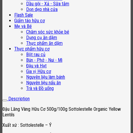
Dầu gội - Xả - Sữa tắm
Dọn dẹp nhà cửa
Flash Sale
Giấm táo hữu cơ
Mẹ và Bé
Chăm sóc sức khỏe bé
Dụng cụ ăn dặm
Thực phẩm ăn dặm
Thực phẩm hữu cơ
Bột rau củ
Bún - Phở - Nui - Mì
Đậu và Hạt
Gia vị Hữu cơ
Nguyên liệu làm bánh
Nguyên liệu nấu ăn
Trà và Đồ uống
Description
Đậu Lăng Vàng Hữu Cơ 500g/100g Sottolestelle Organic Yellow
Lentils
Xuất xứ : Sottolestelle – Ý