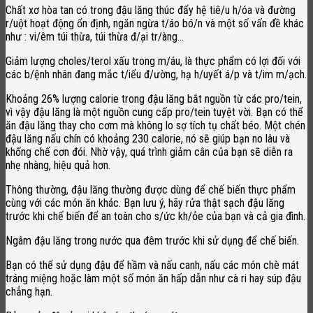
Chất xơ hòa tan có trong đậu lăng thúc đẩy hệ tiê/u h/óa và đường
r/uột hoạt động ổn định, ngăn ngừa t/áo bó/n và một số vấn đề khác
như : vi/êm túi thừa, túi thừa đ/ại tr/àng…
Giảm lượng choles/terol xấu trong m/áu, là thực phẩm có lợi đối với
các b/ệnh nhân đang mắc t/iểu đ/ường, hạ h/uyết á/p và t/im m/ạch.
Khoảng 26% lượng calorie trong đậu lăng bắt nguồn từ các pro/tein,
vì vậy đậu lăng là một nguồn cung cấp pro/tein tuyệt vời. Bạn có thể
ăn đậu lăng thay cho cơm mà không lo sợ tích tụ chất béo. Một chén
đậu lăng nấu chín có khoảng 230 calorie, nó sẽ giúp bạn no lâu và
khống chế cơn đói. Nhờ vậy, quá trình giảm cân của bạn sẽ diễn ra
nhẹ nhàng, hiệu quả hơn.
Thông thường, đậu lăng thường được dùng để chế biến thực phẩm
cùng với các món ăn khác. Bạn lưu ý, hãy rửa thật sạch đậu lăng
trước khi chế biến để an toàn cho s/ức kh/ỏe của bạn và cả gia đình.
Ngâm đậu lăng trong nước qua đêm trước khi sử dụng để chế biến.
Bạn có thể sử dụng đậu để hầm và nấu canh, nấu các món chè mát
tráng miệng hoặc làm một số món ăn hấp dẫn như cà ri hay súp đậu
chẳng hạn.