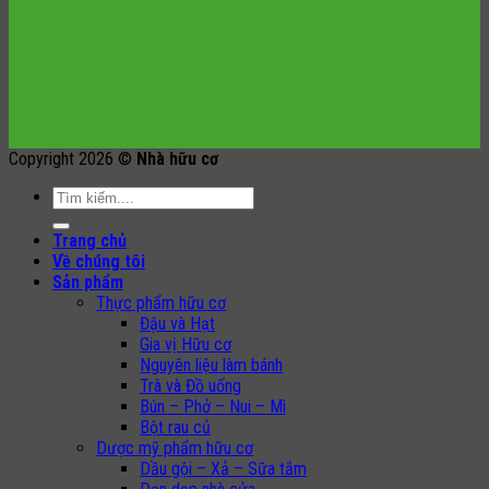
Copyright 2026 ©
Nhà hữu cơ
Search
for:
Trang chủ
Về chúng tôi
Sản phẩm
Thực phẩm hữu cơ
Đậu và Hạt
Gia vị Hữu cơ
Nguyên liệu làm bánh
Trà và Đồ uống
Bún – Phở – Nui – Mì
Bột rau củ
Dược mỹ phẩm hữu cơ
Dầu gội – Xả – Sữa tắm