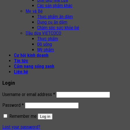
Dọn dẹp nhà cửa
Các sản phẩm khác
Mẹ và Bé
Thực phẩm ăn dặm
Dụng cụ ăn dặm
Chăm sóc sức khỏe bé
Dầu dừa VIETCOCO
Thực phẩm
Đồ uống
Mỹ phẩm
Cơ hội kinh doanh
Tin tức
Cẩm nang sống xanh
Liên hệ
Login
Username or email address
*
Password
*
Remember me
Log in
Lost your password?