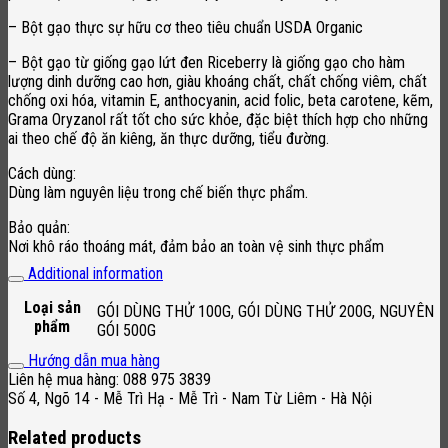
– Bột gạo thực sự hữu cơ theo tiêu chuẩn USDA Organic
– Bột gạo từ giống gạo lứt đen Riceberry là giống gạo cho hàm
lượng dinh dưỡng cao hơn, giàu khoáng chất, chất chống viêm, chất
chống oxi hóa, vitamin E, anthocyanin, acid folic, beta carotene, kẽm,
Grama Oryzanol rất tốt cho sức khỏe, đặc biệt thích hợp cho những
ai theo chế độ ăn kiêng, ăn thực dưỡng, tiểu đường.
Cách dùng:
Dùng làm nguyên liệu trong chế biến thực phẩm.
Bảo quản:
Nơi khô ráo thoáng mát, đảm bảo an toàn vệ sinh thực phẩm
Additional information
Loại sản
GÓI DÙNG THỬ 100G, GÓI DÙNG THỬ 200G, NGUYÊN
phẩm
GÓI 500G
Hướng dẫn mua hàng
Liên hệ mua hàng: 088 975 3839
Số 4, Ngõ 14 - Mễ Trì Hạ - Mễ Trì - Nam Từ Liêm - Hà Nội
Related products