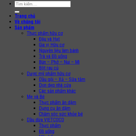
Search
for:
Trang chủ
Về chúng tôi
Sản phẩm
Thực phẩm hữu cơ
Đậu và Hạt
Gia vị Hữu cơ
Nguyên liệu làm bánh
Trà và Đồ uống
Bún – Phở – Nui – Mì
Bột rau củ
Dược mỹ phẩm hữu cơ
Dầu gội – Xả – Sữa tắm
Dọn dẹp nhà cửa
Các sản phẩm khác
Mẹ và Bé
Thực phẩm ăn dặm
Dụng cụ ăn dặm
Chăm sóc sức khỏe bé
Dầu dừa VIETCOCO
Thực phẩm
Đồ uống