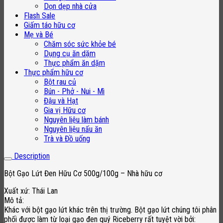
Dọn dẹp nhà cửa
Flash Sale
Giấm táo hữu cơ
Mẹ và Bé
Chăm sóc sức khỏe bé
Dụng cụ ăn dặm
Thực phẩm ăn dặm
Thực phẩm hữu cơ
Bột rau củ
Bún - Phở - Nui - Mì
Đậu và Hạt
Gia vị Hữu cơ
Nguyên liệu làm bánh
Nguyên liệu nấu ăn
Trà và Đồ uống
Description
Bột Gạo Lứt Đen Hữu Cơ 500g/100g – Nhà hữu cơ
Xuất xứ: Thái Lan
Mô tả:
Khác với bột gạo lứt khác trên thị trường. Bột gạo lứt chúng tôi phân
phối được làm từ loại gạo đen quý Riceberry rất tuyệt vời bởi: