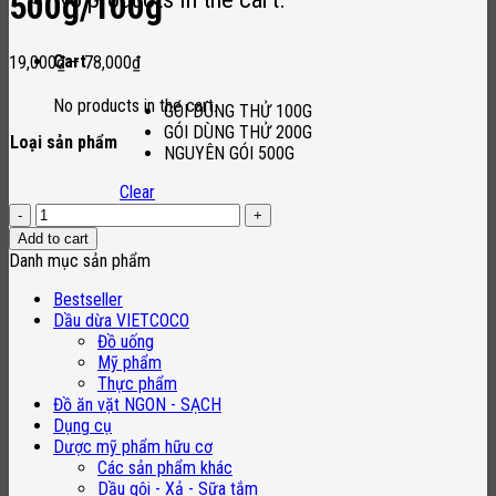
500g/100g
Cart
19,000
₫
–
78,000
₫
No products in the cart.
GÓI DÙNG THỬ 100G
GÓI DÙNG THỬ 200G
Loại sản phẩm
NGUYÊN GÓI 500G
Clear
Bột
Gạo
Add to cart
Lứt
Danh mục sản phẩm
Đen
Hữu
Bestseller
Cơ
Dầu dừa VIETCOCO
Thái
Đồ uống
Lan
Mỹ phẩm
500g/100g
Thực phẩm
quantity
Đồ ăn vặt NGON - SẠCH
Dụng cụ
Dược mỹ phẩm hữu cơ
Các sản phẩm khác
Dầu gội - Xả - Sữa tắm