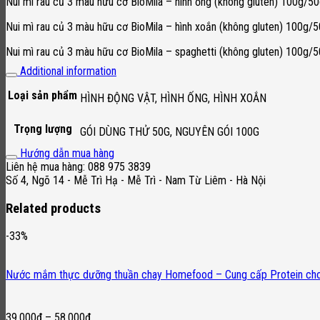
Nui mì rau củ 3 màu hữu cơ BioMila – hình ống (không gluten) 100g/5
Nui mì rau củ 3 màu hữu cơ BioMila – hình xoắn (không gluten) 100g/
Nui mì rau củ 3 màu hữu cơ BioMila – spaghetti (không gluten) 100g/
Additional information
Loại sản phẩm
HÌNH ĐỘNG VẬT, HÌNH ỐNG, HÌNH XOẮN
Trọng lượng
GÓI DÙNG THỬ 50G, NGUYÊN GÓI 100G
Hướng dẫn mua hàng
Liên hệ mua hàng: 088 975 3839
Số 4, Ngõ 14 - Mễ Trì Hạ - Mễ Trì - Nam Từ Liêm - Hà Nội
Related products
-33%
Nước mắm thực dưỡng thuần chay Homefood – Cung cấp Protein cho
39,000
₫
–
58,000
₫