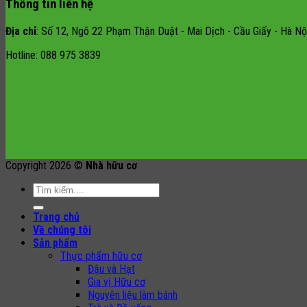
Thông tin liên hệ
Địa chỉ
: Số 12, Ngõ 22 Phạm Thận Duật - Mai Dịch - Cầu Giấy - Hà Nội
Hotline: 088 975 3839
Copyright 2026 ©
Nhà hữu cơ
Search
for:
Trang chủ
Về chúng tôi
Sản phẩm
Thực phẩm hữu cơ
Đậu và Hạt
Gia vị Hữu cơ
Nguyên liệu làm bánh