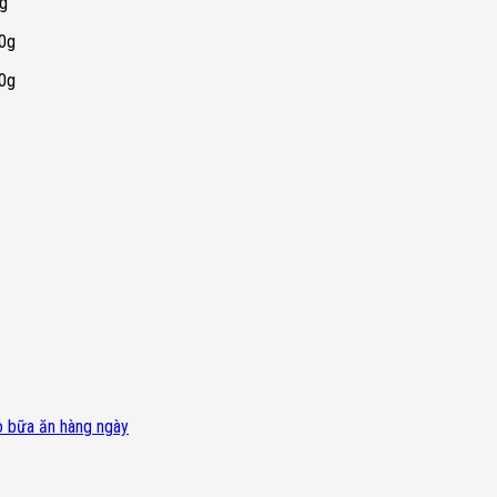
0g
50g
50g
 bữa ăn hàng ngày