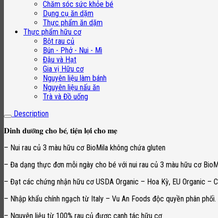
Chăm sóc sức khỏe bé
Dụng cụ ăn dặm
Thực phẩm ăn dặm
Thực phẩm hữu cơ
Bột rau củ
Bún - Phở - Nui - Mì
Đậu và Hạt
Gia vị Hữu cơ
Nguyên liệu làm bánh
Nguyên liệu nấu ăn
Trà và Đồ uống
Description
𝐃𝐢𝐧𝐡 𝐝𝐮̛𝐨̛̃𝐧𝐠 𝐜𝐡𝐨 𝐛𝐞́, 𝐭𝐢𝐞̣̂𝐧 𝐥𝐨̛̣𝐢 𝐜𝐡𝐨 𝐦𝐞̣
– Nui rau củ 3 màu hữu cơ BioMila không chứa gluten
– Đa dạng thực đơn mỗi ngày cho bé với nui rau củ 3 màu hữu cơ BioM
– Đạt các chứng nhận hữu cơ USDA Organic – Hoa Kỳ, EU Organic – C
– Nhập khẩu chính ngạch từ Italy – Vu An Foods độc quyền phân phối.
– Nguyên liệu từ 100% rau củ đươc canh tác hữu cơ