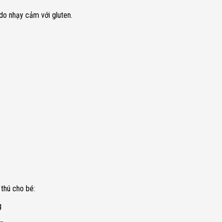
ộ.t do nhạy cảm với gluten.
 thú cho bé:
g