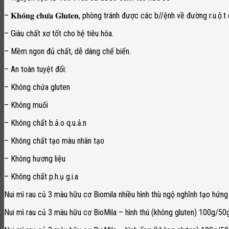
– 𝐊𝐡𝐨̂𝐧𝐠 𝐜𝐡𝐮̛́𝐚 𝐆𝐥𝐮𝐭𝐞𝐧, phòng tránh được các b//ệnh về đường r.u.
– Giàu chất xơ tốt cho hệ tiêu hóa.
– Mềm ngon đủ chất, dễ dàng chế biến.
– An toàn tuyệt đối:
– Không chứa gluten
– Không muối
– Không chất b.ả.o q.u.ả.n
– Không chất tạo màu nhân tạo
– Không hương liệu
– Không chất p.h.ụ g.i.a
Nui mì rau củ 3 màu hữu cơ Biomila nhiều hình thù ngộ nghĩnh tạo hứng
Nui mì rau củ 3 màu hữu cơ BioMila – hình thú (không gluten) 100g/50