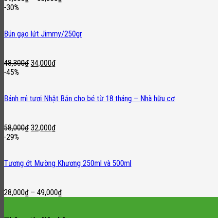
-30%
Bún gạo lứt Jimmy/250gr
Original
Current
48,300
₫
34,000
₫
price
price
-45%
was:
is:
48,300₫.
34,000₫.
Bánh mì tươi Nhật Bản cho bé từ 18 tháng – Nhà hữu cơ
Original
Current
58,000
₫
32,000
₫
price
price
-29%
was:
is:
58,000₫.
32,000₫.
Tương ớt Mường Khương 250ml và 500ml
28,000
₫
–
49,000
₫