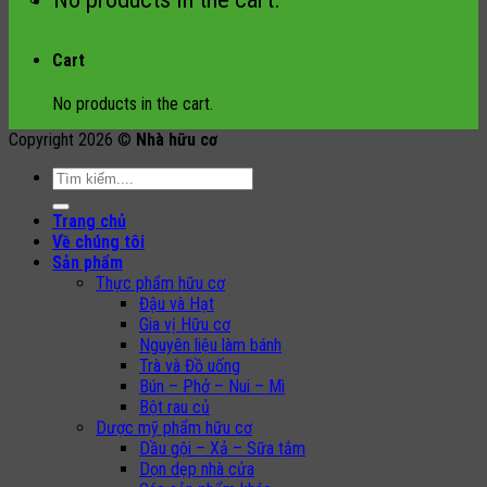
Cart
No products in the cart.
Copyright 2026 ©
Nhà hữu cơ
Search
for:
Trang chủ
Về chúng tôi
Sản phẩm
Thực phẩm hữu cơ
Đậu và Hạt
Gia vị Hữu cơ
Nguyên liệu làm bánh
Trà và Đồ uống
Bún – Phở – Nui – Mì
Bột rau củ
Dược mỹ phẩm hữu cơ
Dầu gội – Xả – Sữa tắm
Dọn dẹp nhà cửa