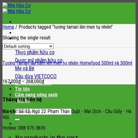
Skip
to
content
Home
/
Products tagged “tương tamari lên men tự nhiên”
Trang chủ
Showing the single result
Về chúng tôi
Sản phẩm
Thực phẩm hữu cơ
Dược mỹ phẩm hữu cơ
Tương Tamari lâu năm lên men tự nhiên Homefood 500ml và 300ml
Mẹ và Bé
Dầu dừa VIETCOCO
167,000
₫
–
268,000
₫
Cơ hội kinh doanh
Tin tức
Cẩm nang sống xanh
Thông tin liên hệ
Liên hệ
Search
Địa chỉ
: Số 12, Ngõ 22 Phạm Thận Duật - Mai Dịch - Cầu Giấy - Hà
for:
Nội.
Hotline: 088 975 3839
No products in the cart.