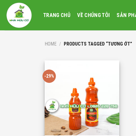
Skip
to
TRANG CHỦ
VỀ CHÚNG TÔI
SẢN PH
content
HOME
/
PRODUCTS TAGGED “TƯƠNG ỚT”
-29%