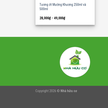
Tương ớt Mường Khương 250ml và
500ml
28,000
₫
–
49,000
₫
Copyright 2026 ©
Nhà hữu cơ