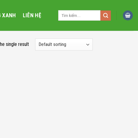
Search
G XANH
LIÊN HỆ
for:
he single result