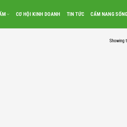
ẨM
CƠ HỘI KINH DOANH
TIN TỨC
CẨM NANG SỐN
Showing t