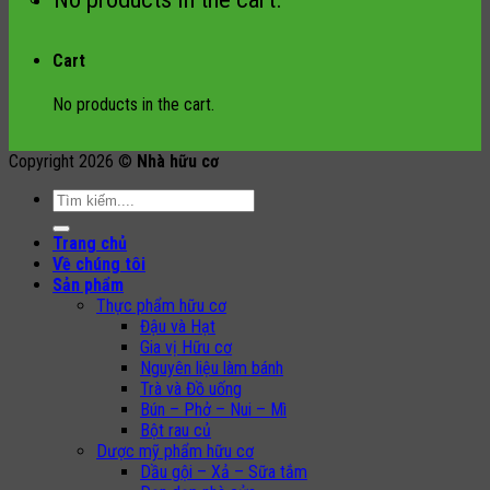
Cart
No products in the cart.
Copyright 2026 ©
Nhà hữu cơ
Search
for:
Trang chủ
Về chúng tôi
Sản phẩm
Thực phẩm hữu cơ
Đậu và Hạt
Gia vị Hữu cơ
Nguyên liệu làm bánh
Trà và Đồ uống
Bún – Phở – Nui – Mì
Bột rau củ
Dược mỹ phẩm hữu cơ
Dầu gội – Xả – Sữa tắm