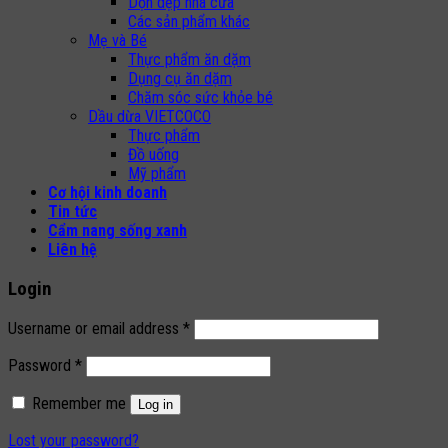
Dọn dẹp nhà cửa
Các sản phẩm khác
Mẹ và Bé
Thực phẩm ăn dặm
Dụng cụ ăn dặm
Chăm sóc sức khỏe bé
Dầu dừa VIETCOCO
Thực phẩm
Đồ uống
Mỹ phẩm
Cơ hội kinh doanh
Tin tức
Cẩm nang sống xanh
Liên hệ
Login
Username or email address
*
Password
*
Remember me
Log in
Lost your password?