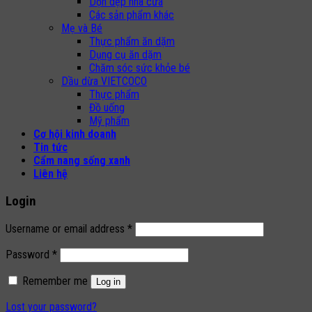
Dọn dẹp nhà cửa
Các sản phẩm khác
Mẹ và Bé
Thực phẩm ăn dặm
Dụng cụ ăn dặm
Chăm sóc sức khỏe bé
Dầu dừa VIETCOCO
Thực phẩm
Đồ uống
Mỹ phẩm
Cơ hội kinh doanh
Tin tức
Cẩm nang sống xanh
Liên hệ
Login
Username or email address
*
Password
*
Remember me
Log in
Lost your password?