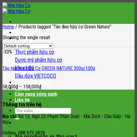
Skip
to
content
Home
/
Products tagged “Táo đen hữu cơ Green Nature”
Trang chủ
Showing the single result
Về chúng tôi
Sản phẩm
-33%
Thực phẩm hữu cơ
Dược mỹ phẩm hữu cơ
Mẹ và Bé
Táo tàu đen Hữu Cơ GREEN NATURE 300g/100g
Dầu dừa VIETCOCO
Cơ hội kinh doanh
58,000
₫
–
158,000
₫
Tin tức
Cẩm nang sống xanh
Liên hệ
Thông tin liên hệ
Search
for:
Địa chỉ
: Số 12, Ngõ 22 Phạm Thận Duật - Mai Dịch - Cầu Giấy - Hà
Nội.
Hotline: 088 975 3839
No products in the cart.