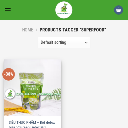
Skip
to
content
HOME
/
PRODUCTS TAGGED “SUPERFOOD”
-38%
SIÊU THỰC PHẨM – Bột detox
hữu cơ Green Detox Mix