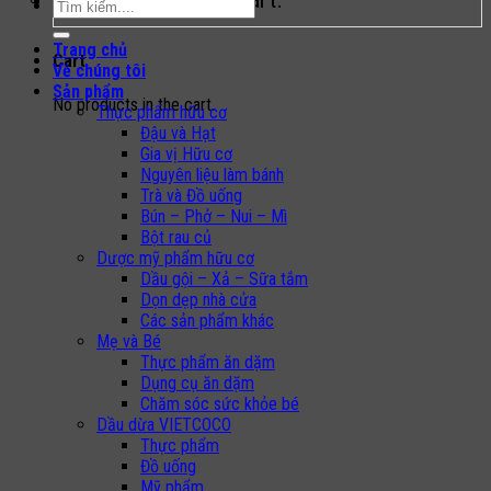
Search
for:
Trang chủ
Cart
Về chúng tôi
Sản phẩm
No products in the cart.
Thực phẩm hữu cơ
Đậu và Hạt
Gia vị Hữu cơ
Nguyên liệu làm bánh
Trà và Đồ uống
Bún – Phở – Nui – Mì
Bột rau củ
Dược mỹ phẩm hữu cơ
Dầu gội – Xả – Sữa tắm
Dọn dẹp nhà cửa
Các sản phẩm khác
Mẹ và Bé
Thực phẩm ăn dặm
Dụng cụ ăn dặm
Chăm sóc sức khỏe bé
Dầu dừa VIETCOCO
Thực phẩm
Đồ uống
Mỹ phẩm