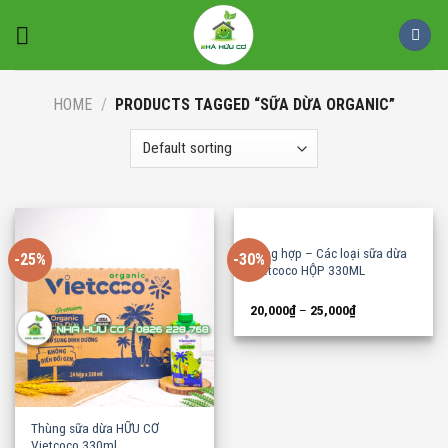
Skip
to
content
HOME
/
PRODUCTS TAGGED “SỮA DỪA ORGANIC”
Tổng hợp – Các loại sữa dừa
-25%
-30%
Vietcoco HỘP 330ML
20,000
₫
–
25,000
₫
Thùng sữa dừa HỮU CƠ
Vietcoco 330ml