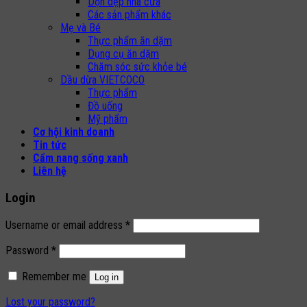
Dọn dẹp nhà cửa
Các sản phẩm khác
Mẹ và Bé
Thực phẩm ăn dặm
Dụng cụ ăn dặm
Chăm sóc sức khỏe bé
Dầu dừa VIETCOCO
Thực phẩm
Đồ uống
Mỹ phẩm
Cơ hội kinh doanh
Tin tức
Cẩm nang sống xanh
Liên hệ
Login
Username or email address
*
Password
*
Remember me
Log in
Lost your password?