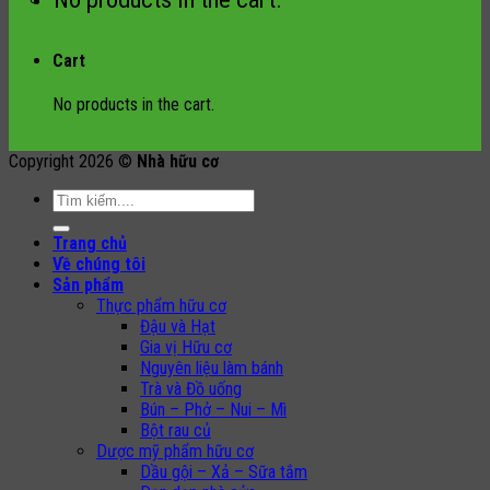
Cart
No products in the cart.
Copyright 2026 ©
Nhà hữu cơ
Search
for:
Trang chủ
Về chúng tôi
Sản phẩm
Thực phẩm hữu cơ
Đậu và Hạt
Gia vị Hữu cơ
Nguyên liệu làm bánh
Trà và Đồ uống
Bún – Phở – Nui – Mì
Bột rau củ
Dược mỹ phẩm hữu cơ
Dầu gội – Xả – Sữa tắm