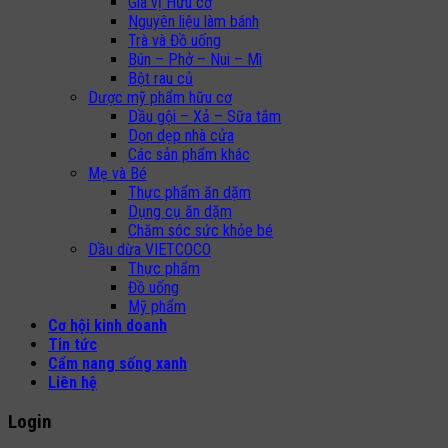
Gia vị Hữu cơ
Nguyên liệu làm bánh
Trà và Đồ uống
Bún – Phở – Nui – Mì
Bột rau củ
Dược mỹ phẩm hữu cơ
Dầu gội – Xả – Sữa tắm
Dọn dẹp nhà cửa
Các sản phẩm khác
Mẹ và Bé
Thực phẩm ăn dặm
Dụng cụ ăn dặm
Chăm sóc sức khỏe bé
Dầu dừa VIETCOCO
Thực phẩm
Đồ uống
Mỹ phẩm
Cơ hội kinh doanh
Tin tức
Cẩm nang sống xanh
Liên hệ
Login