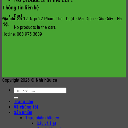
Thông tin liên hệ
Cart
Địa chỉ
: Số 12, Ngõ 22 Phạm Thận Duật - Mai Dịch - Cầu Giấy - Hà
Nội.
No products in the cart.
Hotline: 088 975 3839
Copyright 2026 ©
Nhà hữu cơ
Search
for:
Trang chủ
Về chúng tôi
Sản phẩm
Thực phẩm hữu cơ
Đậu và Hạt