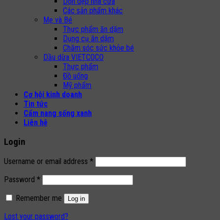
Dọn dẹp nhà cửa
Các sản phẩm khác
Mẹ và Bé
Thực phẩm ăn dặm
Dụng cụ ăn dặm
Chăm sóc sức khỏe bé
Dầu dừa VIETCOCO
Thực phẩm
Đồ uống
Mỹ phẩm
Cơ hội kinh doanh
Tin tức
Cẩm nang sống xanh
Liên hệ
Login
Username or email address
*
Password
*
Remember me
Log in
Lost your password?