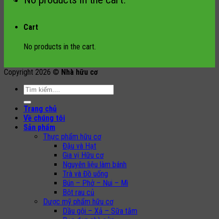
Cart
No products in the cart.
Copyright 2026 ©
Nhà hữu cơ
Search
for:
Trang chủ
Về chúng tôi
Sản phẩm
Thực phẩm hữu cơ
Đậu và Hạt
Gia vị Hữu cơ
Nguyên liệu làm bánh
Trà và Đồ uống
Bún – Phở – Nui – Mì
Bột rau củ
Dược mỹ phẩm hữu cơ
Dầu gội – Xả – Sữa tắm