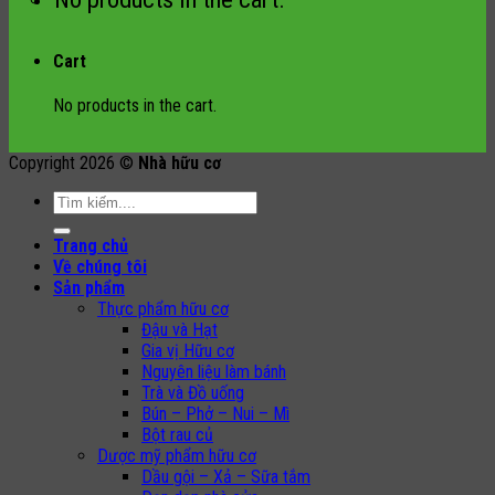
Cart
No products in the cart.
Copyright 2026 ©
Nhà hữu cơ
Search
for:
Trang chủ
Về chúng tôi
Sản phẩm
Thực phẩm hữu cơ
Đậu và Hạt
Gia vị Hữu cơ
Nguyên liệu làm bánh
Trà và Đồ uống
Bún – Phở – Nui – Mì
Bột rau củ
Dược mỹ phẩm hữu cơ
Dầu gội – Xả – Sữa tắm