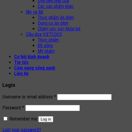
Dọn dẹp nhà cửa
Các sản phẩm khác
Mẹ và Bé
Thực phẩm ăn dặm
Dụng cụ ăn dặm
Chăm sóc sức khỏe bé
Dầu dừa VIETCOCO
Thực phẩm
Đồ uống
Mỹ phẩm
Cơ hội kinh doanh
Tin tức
Cẩm nang sống xanh
Liên hệ
Login
Username or email address
*
Password
*
Remember me
Log in
Lost your password?