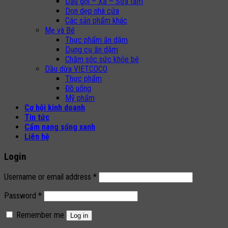
Dầu gội – Xả – Sữa tắm
Dọn dẹp nhà cửa
Các sản phẩm khác
Mẹ và Bé
Thực phẩm ăn dặm
Dụng cụ ăn dặm
Chăm sóc sức khỏe bé
Dầu dừa VIETCOCO
Thực phẩm
Đồ uống
Mỹ phẩm
Cơ hội kinh doanh
Tin tức
Cẩm nang sống xanh
Liên hệ
Login
Username or email address
*
Password
*
Remember me
Log in