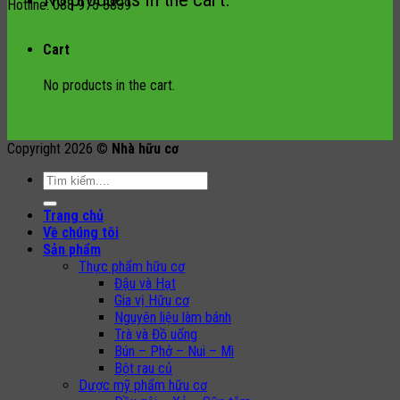
Hotline: 088 975 3839
Cart
No products in the cart.
Copyright 2026 ©
Nhà hữu cơ
Search
for:
Trang chủ
Về chúng tôi
Sản phẩm
Thực phẩm hữu cơ
Đậu và Hạt
Gia vị Hữu cơ
Nguyên liệu làm bánh
Trà và Đồ uống
Bún – Phở – Nui – Mì
Bột rau củ
Dược mỹ phẩm hữu cơ