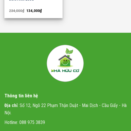
Original
Current
234,000
₫
134,000
₫
price
price
was:
is:
234,000₫.
134,000₫.
Thông tin liên hệ
Địa chỉ
: Số 12, Ngõ 22 Phạm Thận Duật - Mai Dịch - Cầu Giấy - Hà
Nội.
Hotline: 088 975 3839