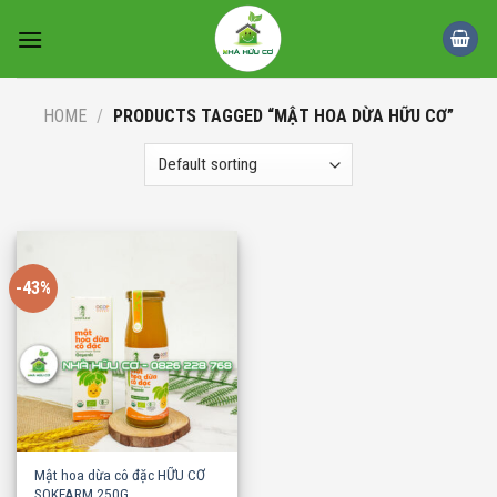
Skip
to
content
HOME
/
PRODUCTS TAGGED “MẬT HOA DỪA HỮU CƠ”
-43%
Mật hoa dừa cô đặc HỮU CƠ
SOKFARM 250G