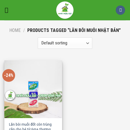
Skip
to
content
HOME
/
PRODUCTS TAGGED “LĂN BÔI MUỖI NHẬT BẢN”
-24%
Lăn bôi muỗi đốt côn trùng
cắn cho bé từ 6m+ thương