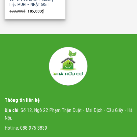
hiệu MUHI – NHẬT 50ml
Original
Current
138,000
₫
105,000
₫
price
price
was:
is:
138,000₫.
105,000₫.
Thông tin liên hệ
Địa chỉ
: Số 12, Ngõ 22 Phạm Thận Duật - Mai Dịch - Cầu Giấy - Hà
Nội.
Hotline: 088 975 3839