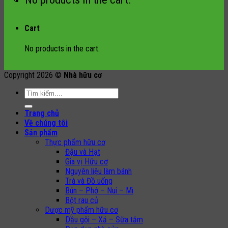
Cart
No products in the cart.
Copyright 2026 ©
Nhà hữu cơ
Search
for:
Trang chủ
Về chúng tôi
Sản phẩm
Thực phẩm hữu cơ
Đậu và Hạt
Gia vị Hữu cơ
Nguyên liệu làm bánh
Trà và Đồ uống
Bún – Phở – Nui – Mì
Bột rau củ
Dược mỹ phẩm hữu cơ
Dầu gội – Xả – Sữa tắm