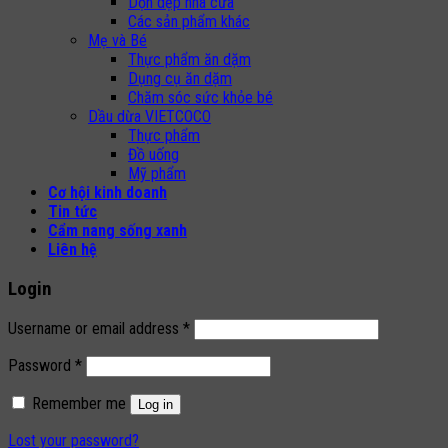
Dọn dẹp nhà cửa
Các sản phẩm khác
Mẹ và Bé
Thực phẩm ăn dặm
Dụng cụ ăn dặm
Chăm sóc sức khỏe bé
Dầu dừa VIETCOCO
Thực phẩm
Đồ uống
Mỹ phẩm
Cơ hội kinh doanh
Tin tức
Cẩm nang sống xanh
Liên hệ
Login
Username or email address
*
Password
*
Remember me
Log in
Lost your password?