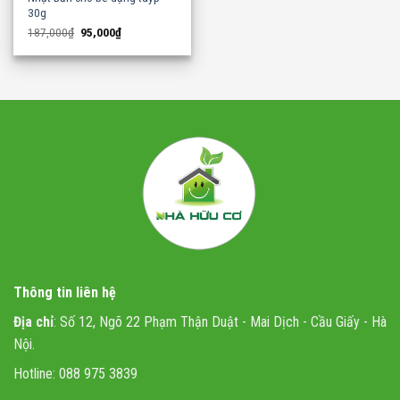
30g
Original
Current
187,000
₫
95,000
₫
price
price
was:
is:
187,000₫.
95,000₫.
Thông tin liên hệ
Địa chỉ
: Số 12, Ngõ 22 Phạm Thận Duật - Mai Dịch - Cầu Giấy - Hà
Nội.
Hotline: 088 975 3839