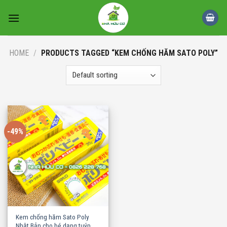
Skip
to
content
HOME
/
PRODUCTS TAGGED “KEM CHỐNG HĂM SATO POLY”
-49%
Kem chống hăm Sato Poly
Nhật Bản cho bé dạng tuýp