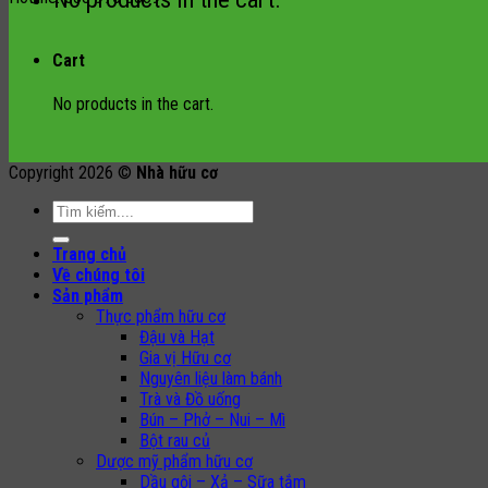
Cart
No products in the cart.
Copyright 2026 ©
Nhà hữu cơ
Search
for:
Trang chủ
Về chúng tôi
Sản phẩm
Thực phẩm hữu cơ
Đậu và Hạt
Gia vị Hữu cơ
Nguyên liệu làm bánh
Trà và Đồ uống
Bún – Phở – Nui – Mì
Bột rau củ
Dược mỹ phẩm hữu cơ
Dầu gội – Xả – Sữa tắm