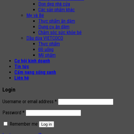
Dọn dẹp nhà cửa
Các sản phẩm khác
Mẹ và Bé
Thực phẩm ăn dặm
Dụng cụ ăn dặm
Chăm sóc sức khỏe bé
Dầu dừa VIETCOCO
Thực phẩm
Đồ uống
Mỹ phẩm
Cơ hội kinh doanh
Tin tức
Cẩm nang sống xanh
Liên hệ
Login
Username or email address
*
Password
*
Remember me
Log in