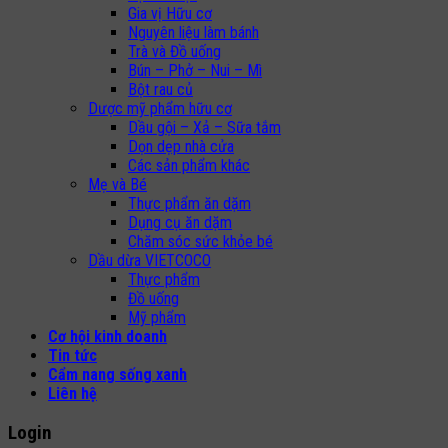
Gia vị Hữu cơ
Nguyên liệu làm bánh
Trà và Đồ uống
Bún – Phở – Nui – Mì
Bột rau củ
Dược mỹ phẩm hữu cơ
Dầu gội – Xả – Sữa tắm
Dọn dẹp nhà cửa
Các sản phẩm khác
Mẹ và Bé
Thực phẩm ăn dặm
Dụng cụ ăn dặm
Chăm sóc sức khỏe bé
Dầu dừa VIETCOCO
Thực phẩm
Đồ uống
Mỹ phẩm
Cơ hội kinh doanh
Tin tức
Cẩm nang sống xanh
Liên hệ
Login