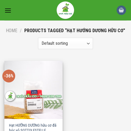
Skip
to
content
HOME
/
PRODUCTS TAGGED “HẠT HƯỚNG DƯƠNG HỮU CƠ”
-36%
Hạt HƯỚNG DƯƠNG hữu cơ đã
bóc vỏ SOTTOLESTELLE