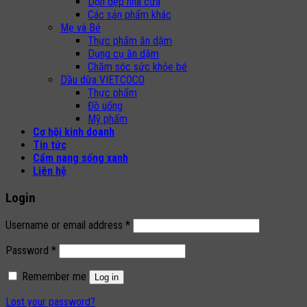
Dọn dẹp nhà cửa
Các sản phẩm khác
Mẹ và Bé
Thực phẩm ăn dặm
Dụng cụ ăn dặm
Chăm sóc sức khỏe bé
Dầu dừa VIETCOCO
Thực phẩm
Đồ uống
Mỹ phẩm
Cơ hội kinh doanh
Tin tức
Cẩm nang sống xanh
Liên hệ
Login
Username or email address
*
Password
*
Remember me
Log in
Lost your password?