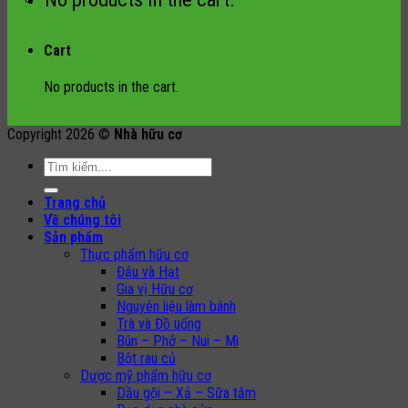
Cart
No products in the cart.
Copyright 2026 ©
Nhà hữu cơ
Search
for:
Trang chủ
Về chúng tôi
Sản phẩm
Thực phẩm hữu cơ
Đậu và Hạt
Gia vị Hữu cơ
Nguyên liệu làm bánh
Trà và Đồ uống
Bún – Phở – Nui – Mì
Bột rau củ
Dược mỹ phẩm hữu cơ
Dầu gội – Xả – Sữa tắm