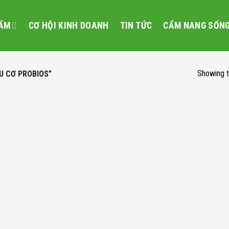
ẨM
CƠ HỘI KINH DOANH
TIN TỨC
CẨM NANG SỐN
Showing t
U CƠ PROBIOS”