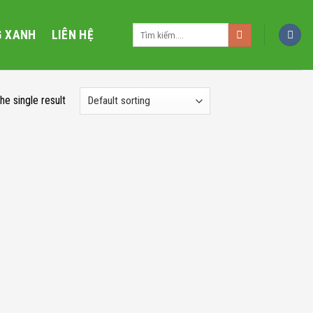
Search
G XANH
LIÊN HỆ
for:
he single result