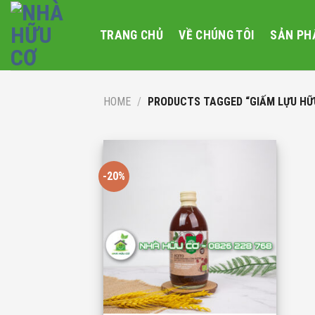
Skip
to
TRANG CHỦ
VỀ CHÚNG TÔI
SẢN PH
content
HOME
/
PRODUCTS TAGGED “GIẤM LỰU HỮ
-20%