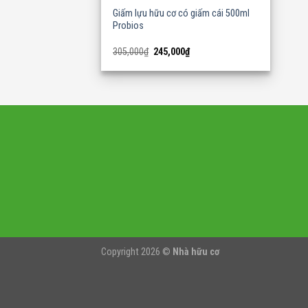
Giấm lựu hữu cơ có giấm cái 500ml
Probios
Original
Current
305,000
₫
245,000
₫
price
price
was:
is:
305,000₫.
245,000₫.
Copyright 2026 ©
Nhà hữu cơ