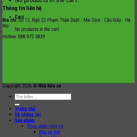
Thông tin liên hệ
Cart
Địa chỉ
: Số 12, Ngõ 22 Phạm Thận Duật - Mai Dịch - Cầu Giấy - Hà
Nội.
No products in the cart.
Hotline: 088 975 3839
Copyright 2026 ©
Nhà hữu cơ
Search
for:
Trang chủ
Về chúng tôi
Sản phẩm
Thực phẩm hữu cơ
Đậu và Hạt