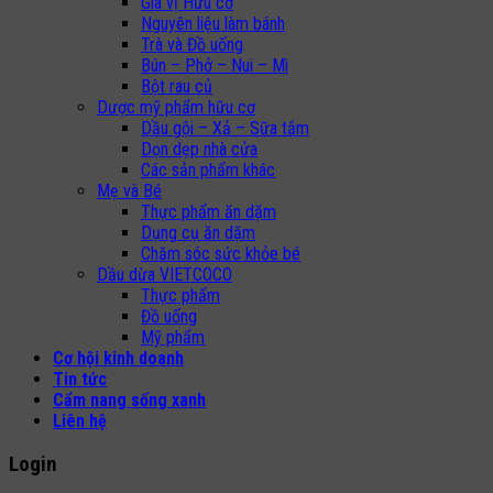
Gia vị Hữu cơ
Nguyên liệu làm bánh
Trà và Đồ uống
Bún – Phở – Nui – Mì
Bột rau củ
Dược mỹ phẩm hữu cơ
Dầu gội – Xả – Sữa tắm
Dọn dẹp nhà cửa
Các sản phẩm khác
Mẹ và Bé
Thực phẩm ăn dặm
Dụng cụ ăn dặm
Chăm sóc sức khỏe bé
Dầu dừa VIETCOCO
Thực phẩm
Đồ uống
Mỹ phẩm
Cơ hội kinh doanh
Tin tức
Cẩm nang sống xanh
Liên hệ
Login