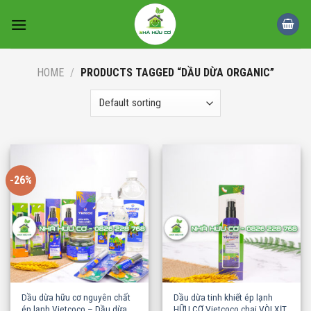
Skip
to
content
HOME
/
PRODUCTS TAGGED “DẦU DỪA ORGANIC”
-26%
Dầu dừa hữu cơ nguyên chất
Dầu dừa tinh khiết ép lạnh
ép lạnh Vietcoco – Dầu dừa
HỮU CƠ Vietcoco chai VÒI XỊT