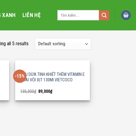
Search
G XANH
LIÊN HỆ
for:
ng all 5 results
DẦU DỪA TINH KHIẾT THÊM VITAMIN E
-15%
CHAI VÒI XỊT 130Ml VIETCOCO
Original
Current
105,000
₫
89,000
₫
price
price
was:
is:
105,000₫.
89,000₫.