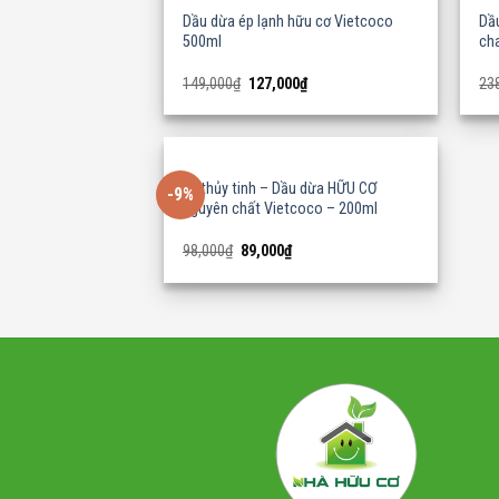
Dầu dừa ép lạnh hữu cơ Vietcoco
Dầ
500ml
cha
Original
Current
149,000
₫
127,000
₫
23
price
price
was:
is:
149,000₫.
127,000₫.
Lọ thủy tinh – Dầu dừa HỮU CƠ
-9%
nguyên chất Vietcoco – 200ml
Original
Current
98,000
₫
89,000
₫
price
price
was:
is:
98,000₫.
89,000₫.