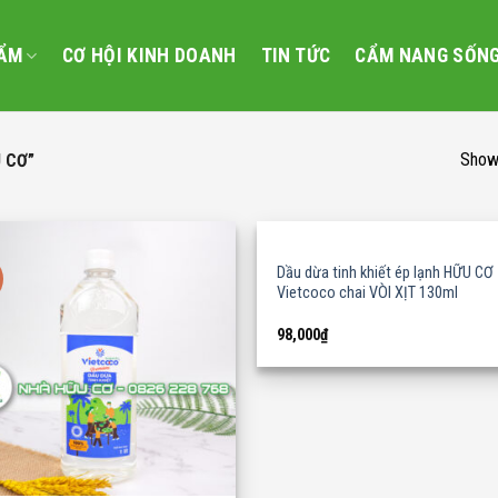
ẨM
CƠ HỘI KINH DOANH
TIN TỨC
CẨM NANG SỐN
Showi
 CƠ”
Dầu dừa tinh khiết ép lạnh HỮU CƠ
Vietcoco chai VÒI XỊT 130ml
98,000
₫