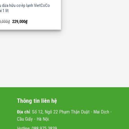
u dừa hữu cơ ép lạnh VietCoCo
i 1 lít
Original
Current
8,000
₫
229,000
₫
price
price
was:
is:
238,000₫.
229,000₫.
Thông tin liên hệ
Địa chỉ
: Số 12, Ngõ 22 Phạm Thận Duật - Mai Dịch -
Cầu Giấy - Hà Nội.
Hotline: 088 975 3839