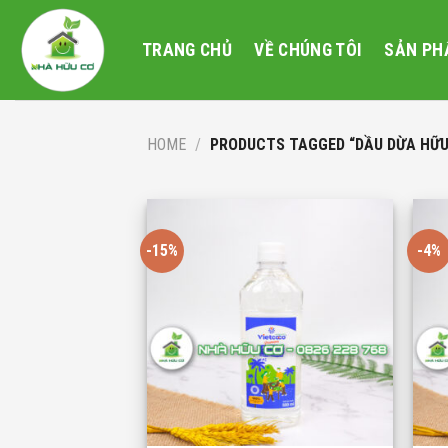
Skip
to
TRANG CHỦ
VỀ CHÚNG TÔI
SẢN PH
content
HOME
/
PRODUCTS TAGGED “DẦU DỪA HỮU
-15%
-4%