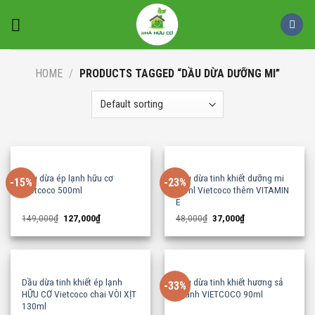
Skip
to
content
HOME
/
PRODUCTS TAGGED “DẦU DỪA DƯỠNG MI”
Dầu dừa ép lạnh hữu cơ
Dầu dừa tinh khiết dưỡng mi
-15%
-23%
Vietcoco 500ml
10ml Vietcoco thêm VITAMIN
E
Original
Current
Original
Current
149,000
₫
127,000
₫
48,000
₫
37,000
₫
price
price
price
price
was:
is:
was:
is:
149,000₫.
127,000₫.
48,000₫.
37,000₫.
Dầu dừa tinh khiết ép lạnh
Dầu dừa tinh khiết hương sả
-33%
HỮU CƠ Vietcoco chai VÒI XỊT
chanh VIETCOCO 90ml
130ml