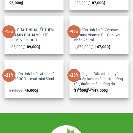
Original
Current
98,000
₫
129,000
₫
87,000
₫
price
price
was:
is:
129,000₫.
87,000₫.
DẦU DỪA TINH KHIẾT THÊM
Dầu dừa tinh khiết Vietcoco
-15%
-92%
VITAMIN E CHAI VÒI XỊT
bổ sung vitamin E – Chai vòi
130Ml VIETCOCO
nhấn 250ml
Original
Current
Original
Current
105,000
₫
89,000
₫
1,870,000
₫
147,000
₫
price
price
price
price
was:
is:
was:
is:
105,000₫.
89,000₫.
1,870,000₫.
147,000₫.
Dầu dừa tinh khiết vitamin E
Tổng hợp – Dầu dừa nguyên
-21%
-33%
VIETCOCO – chai mini 50ml
chất ép lạnh dưỡng mi, dưỡng
tóc, dưỡng môi,dưỡng da –
CHAI VÒI XỊT
Original
Current
58,000
₫
46,000
₫
37,000
₫
–
147,000
₫
price
price
was:
is:
58,000₫.
46,000₫.