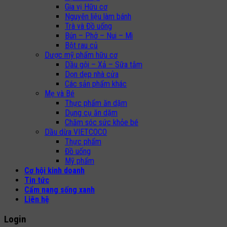
Gia vị Hữu cơ
Nguyên liệu làm bánh
Trà và Đồ uống
Bún – Phở – Nui – Mì
Bột rau củ
Dược mỹ phẩm hữu cơ
Dầu gội – Xả – Sữa tắm
Dọn dẹp nhà cửa
Các sản phẩm khác
Mẹ và Bé
Thực phẩm ăn dặm
Dụng cụ ăn dặm
Chăm sóc sức khỏe bé
Dầu dừa VIETCOCO
Thực phẩm
Đồ uống
Mỹ phẩm
Cơ hội kinh doanh
Tin tức
Cẩm nang sống xanh
Liên hệ
Login