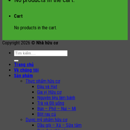
Cart
No products in the cart.
Copyright 2026 ©
Nhà hữu cơ
Search
for:
Trang chủ
Về chúng tôi
Sản phẩm
Thực phẩm hữu cơ
Đậu và Hạt
Gia vị Hữu cơ
Nguyên liệu làm bánh
Trà và Đồ uống
Bún – Phở – Nui – Mì
Bột rau củ
Dược mỹ phẩm hữu cơ
Dầu gội – Xả – Sữa tắm