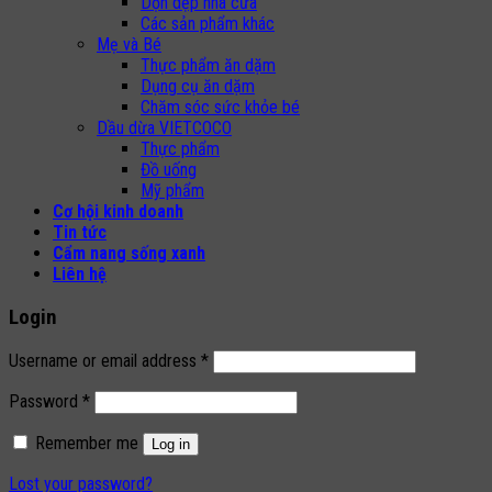
Dọn dẹp nhà cửa
Các sản phẩm khác
Mẹ và Bé
Thực phẩm ăn dặm
Dụng cụ ăn dặm
Chăm sóc sức khỏe bé
Dầu dừa VIETCOCO
Thực phẩm
Đồ uống
Mỹ phẩm
Cơ hội kinh doanh
Tin tức
Cẩm nang sống xanh
Liên hệ
Login
Username or email address
*
Password
*
Remember me
Log in
Lost your password?